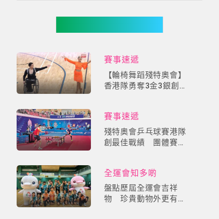
你可能有興趣
賽事速遞
【輪椅舞蹈殘特奧會】
香港隊勇奪3金3銀創歷
史！李小龍「Be
Water」哲學舞動全
賽事速遞
場，展現輪舞極限魅力
殘特奧會乒乓球賽港隊
創最佳戰績 團體賽奪
雙銀獲奧運冠軍讚賞
全運會知多啲
盤點歷屆全運會吉祥
物 珍貴動物外更有瑞
獸神話角色