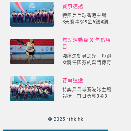
賽事速遞
特奧乒乓球香港主場
3天賽事奪9金6銀4銅佳
績
焦點運動員 X 焦點項
目
殘疾運動員之光 短跑
女將任國芬的奮鬥傳奇
賽事速遞
特奧乒乓球賽港隊主場
報捷 首日勇奪3金3銀
2銅
© 2025 rthk.hk