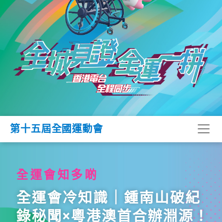
第十五屆全國運動會
全運會知多啲
全運會冷知識｜鍾南山破紀
錄秘聞×粵港澳首合辦淵源！