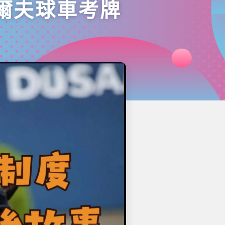
爾夫球車考牌