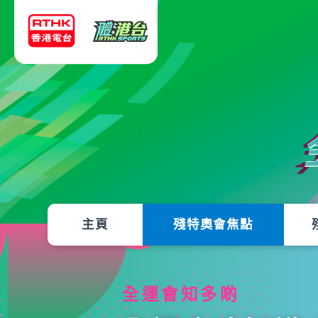
主頁
殘特奧會焦點
全運會知多啲