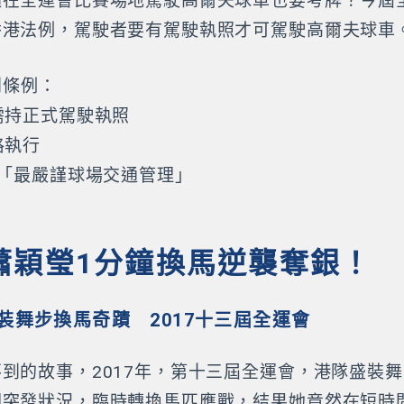
過在全運會比賽場地駕駛高爾夫球車也要考牌？今屆
香港法例，駕駛者要有駕駛執照才可駕駛高爾夫球車
別條例：
需持正式駕駛執照
格執行
：「最嚴謹球場交通管理」
蕭穎瑩1分鐘換馬逆襲奪銀！
裝舞步換馬奇蹟 2017十三屆全運會
到的故事，2017年，第十三屆全運會，港隊盛裝
因突發狀況，臨時轉換馬匹應戰，結果她竟然在短時