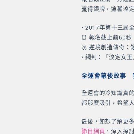
贏得銀牌，這種淡
• 2017年第十三屆
⏰ 報名截止前60
🥈 逆境創造傳奇
• 網封：「淡定女
全運會幕後故事 
全運會的冷知識真
都那麼吸引，希望
最後，如想了解更
節目網頁
，深入探