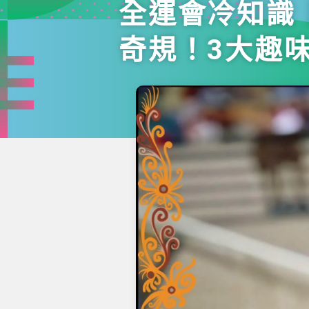
全運會冷知識
奇規！3大趣