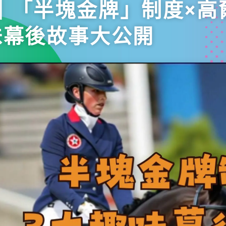
｜「半塊金牌」制度×高
味幕後故事大公開