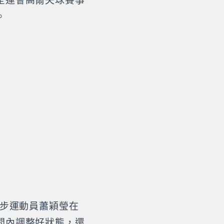
全運會高爾夫球賽事
。
舞步運動員蕭穎瑩在
間內調整好狀態，還