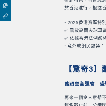
提到特色，有否想
於香港進行，根據
• 2025香港賽區特
✅ 駕駛高爾夫球車
✅ 依據香港法例嚴
• 意外成網民熱議
【驚奇3】
蕭穎瑩全運會 盛
再來一個令人意想不
報名截止前一分鐘