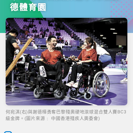
德體育園
何宛淇(右)與謝德樺勇奪巴黎殘奧硬地滾球混合雙人賽BC3
級金牌。(圖片來源﹕ 中國香港殘疾人奧委會)