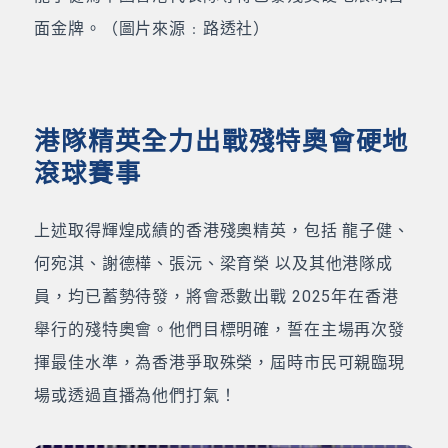
面金牌。（圖片來源﹕路透社）
港隊精英全力出戰殘特奧會硬地
滾球賽事
上述取得輝煌成績的香港殘奧精英，包括 龍子健、
何宛淇、謝德樺、張沅、梁育榮 以及其他港隊成
員，均已蓄勢待發，將會悉數出戰 2025年在香港
舉行的殘特奧會。他們目標明確，誓在主場再次發
揮最佳水準，為香港爭取殊榮，屆時市民可親臨現
場或透過直播為他們打氣！