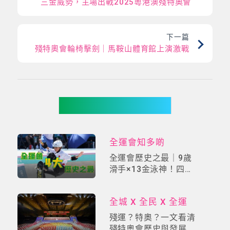
三金威勢，主場出戰2025粵港澳殘特奧會
下一篇
殘特奧會輪椅擊劍｜馬鞍山體育館上演激戰
你可能有興趣
全運會知多啲
全運會歷史之最｜9歲
滑手×13金泳神！四大
「破紀錄王者」終極盤
點
全城 X 全民 X 全運
殘運？特奧？一文看清
殘特奧會歷史與發展及