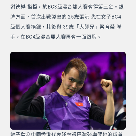
謝德樺 搭檔，於BC3級混合雙人賽奪得第三金。銀
牌方面，首次出戰殘奧的 25歲張沅 先在女子BC4
級個人賽摘銀，其後與 39歲「大師兄」梁育榮 聯
手，在BC4級混合雙人賽再奪一面銀牌。
龍子健為中國香港代表隊奪得巴黎殘奧硬地滾球首