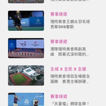
與全運會的關係
賽事速遞
殘特奧會王鎮炎羽毛球
男單SH6奪銅
賽事速遞
港隊殘特奧會再創高
峰 閉幕式深圳簡約舉
行
全城 X 全民 X 全運
殘特奧會項目及場館全
面睇 香港主場辦硬地
滾球輪椅劍擊乒乓球
賽事速遞
「夫妻檔」網球金牌！