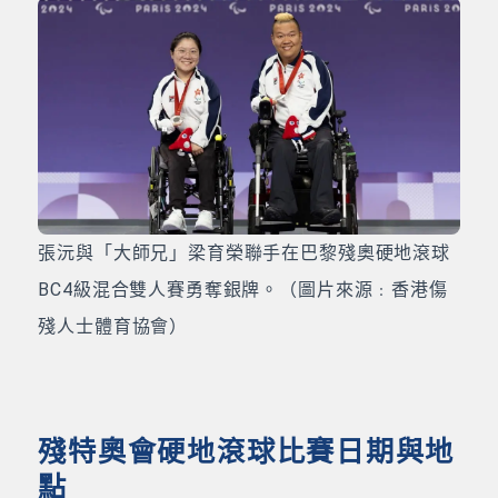
張沅與「大師兄」梁育榮聯手在巴黎殘奧硬地滾球
BC4級混合雙人賽勇奪銀牌。（圖片來源﹕香港傷
殘人士體育協會）
殘特奧會硬地滾球比賽日期與地
點