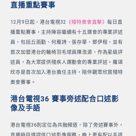
直播重點賽事
12月9日起，港台電視32
《殘特奧會直擊》
每日直
播重點賽事，主持陣容繼續有十五運會的專業評述
員，包括丘雨勤、何雁詩、張存華、鄧伊程，並有
首次加盟港台的輪椅羽毛球員陳浩源，作為星級評
述員，為大眾提供殘疾人運動會的專業評述。羅頌
欣亦是首次加入港台擔任主持，陪伴觀眾欣賞殘特
奧會賽事。
港台電視36 賽事旁述配合口述影
像及手語
港台電視36則定位為共融頻道，除了旁述賽事外，
直播時段還提供口述影像服務，晚上更有配以手語