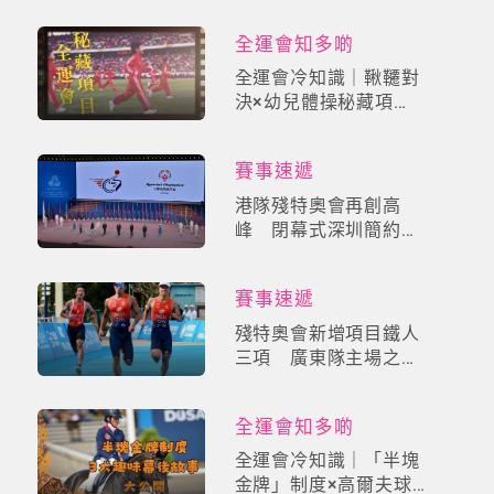
全運會知多啲
全運會冷知識｜鞦韆對
決×幼兒體操秘藏項
目！揭密「破41項世界
紀錄」驚人現場
賽事速遞
港隊殘特奧會再創高
峰 閉幕式深圳簡約舉
行
賽事速遞
殘特奧會新增項目鐵人
三項 廣東隊主場之利
奪7金5銀9銅
全運會知多啲
全運會冷知識｜「半塊
金牌」制度×高爾夫球