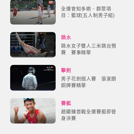
全運會知多啲 - 群眾項
目：籃球(五人制男子組)
跳水
跳水女子雙人三米跳台預
賽 賽事精華
擊劍
男子花劍個人賽 張家朗
銅牌賽精華
賽艇
趙顯臻首戰全運賽艇即晉
身決賽