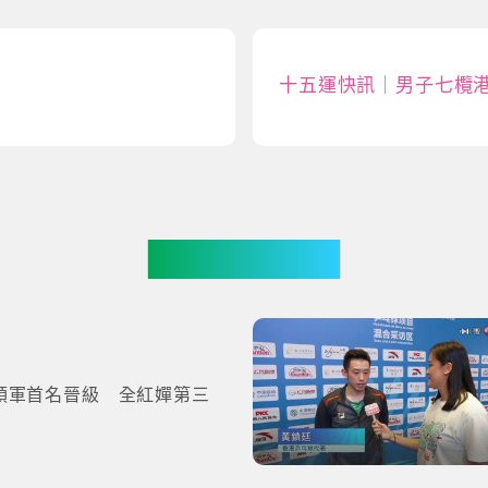
十五運快訊｜男子七欖港
更多影片
領軍首名晉級 全紅嬋第三