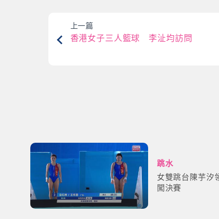
上一篇
香港女子三人籃球 李沚均訪問
跳水
女雙跳台陳芋汐
闖決賽