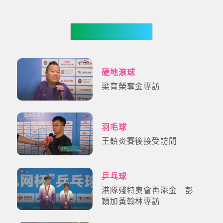
更多影片
硬地滾球
梁育榮奪金專訪
羽毛球
王鎮炎賽後接受訪問
乒乓球
港隊殘特奧會再添金 彭
穎加黃翰林專訪