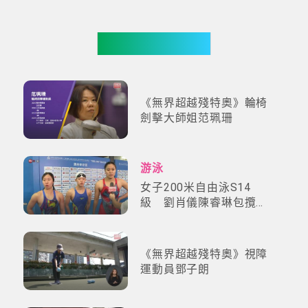
更多影片
《無界超越殘特奧》輪椅
劍擊大師姐范珮珊
游泳
女子200米自由泳S14
級 劉肖儀陳睿琳包攬金
銀專訪
《無界超越殘特奧》視障
運動員鄧子朗