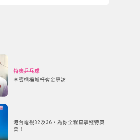
特奧乒乓球
李寳桐楊城軒奪金專訪
港台電視32及36，為你全程直擊殘特奧
會！