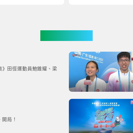
更多影片
奧》田徑運動員鮑錐耀、梁
- 開局！