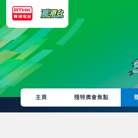
主頁
殘特奧會焦點