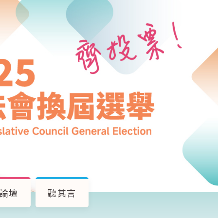
論壇
聽其言