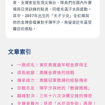
會、全運會這些頂尖舞台，隊員們在國內外賽
場與日常訓練的點滴，同樣充滿汗水與感動。
其中，2007年出生的「天才少女」全紅嬋與
她的金牌搭檔兼對手陳芋汐，無疑是近年最受
矚目的焦點。
文章索引
一跳成名！東京奧運最年輕金牌得主
成長蛻變：奧運金牌後的挑戰
傳承接力：奧運冠軍教練的經驗傳承
亦敵亦友：陳芋汐與她的「教練媽媽」
巔峰對決：三年十六次決賽交鋒的傳奇
全運會舞台：見證「水花消失術」再現！