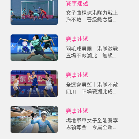
賽事速遞
女子曲棍球港隊力戰上
海不敵 晉級懸念留待
資格賽揭盅
賽事速遞
羽毛球男團 港隊激戰
五場不敵湖北 無緣晉
身四強
賽事速遞
全運會男籃｜港隊不敵
四川 下場戰湖北成出
線關鍵
賽事速遞
場地單車女子全能賽李
思穎奪金 今屆全運個
人第三金