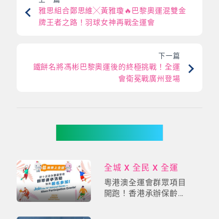
雅思組合鄭思維╳黃雅瓊🔥巴黎奧運混雙金
牌王者之路！羽球女神再戰全運會
下一篇
鐵餅名將馮彬巴黎奧運後的終極挑戰！全運
會衛冕戰廣州登場
你可能有興趣
全城 X 全民 X 全運
粵港澳全運會群眾項目
開跑！香港承辦保齡球
賽，香港人必追四大熱
門項目逐個數