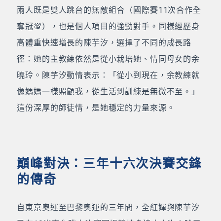
兩人既是雙人跳台的無敵組合（國際賽11次合作全
奪冠💯），也是個人項目的強勁對手。同樣經歷身
高體重快速增長的陳芋汐，選擇了不同的成長路
徑：她的主教練依然是從小栽培她、情同母女的余
曉玲。陳芋汐動情表示：「從小到現在，余教練就
像媽媽一樣照顧我，從生活到訓練是無微不至。」
這份深厚的師徒情，是她穩定的力量來源。
巔峰對決：三年十六次決賽交鋒
的傳奇
自東京奧運至巴黎奧運的三年間，全紅嬋與陳芋汐