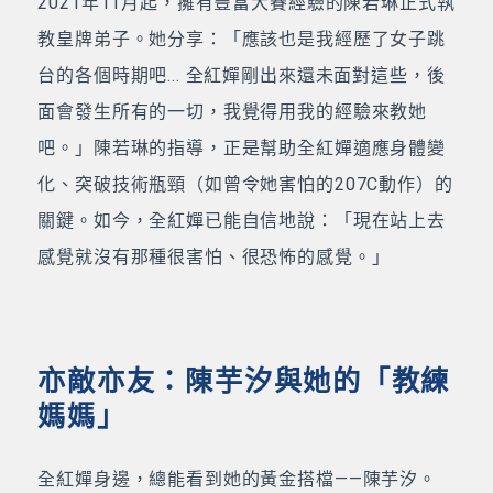
2021年11月起，擁有豐富大賽經驗的陳若琳正式執
教皇牌弟子。她分享：「應該也是我經歷了女子跳
台的各個時期吧... 全紅嬋剛出來還未面對這些，後
面會發生所有的一切，我覺得用我的經驗來教她
吧。」陳若琳的指導，正是幫助全紅嬋適應身體變
化、突破技術瓶頸（如曾令她害怕的207C動作）的
關鍵。如今，全紅嬋已能自信地說：「現在站上去
感覺就沒有那種很害怕、很恐怖的感覺。」
亦敵亦友：陳芋汐與她的「教練
媽媽」
全紅嬋身邊，總能看到她的黃金搭檔——陳芋汐。