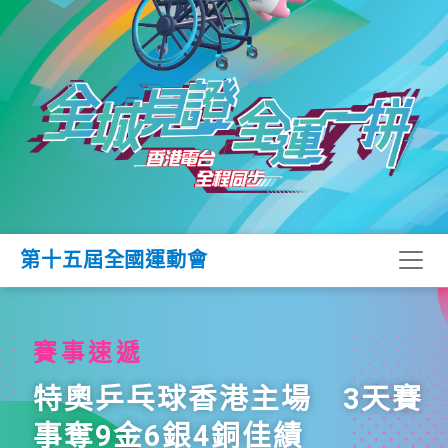
第十五屆全國運動會
賽事速遞
特奧乒乓球香港主場 3天賽
事奪9金6銀4銅佳績