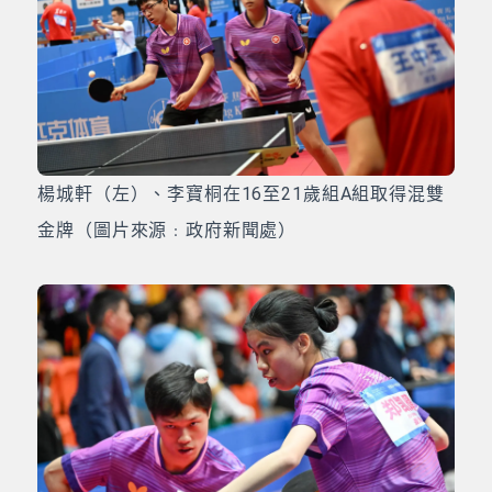
楊城軒（左）、李寶桐在16至21歲組A組取得混雙
金牌（圖片來源﹕政府新聞處）