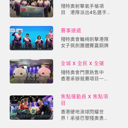
殘特奧射擊氣手槍項
目 港隊派出4名選手
參加個人及團隊賽
賽事速遞
殘特奧會輪椅劍擊港隊
女子佩劍團體賽贏銅牌
全城 X 全民 X 全運
殘特奧會門票熱售中
香港承辦競賽項目一票
睇所有場次
焦點運動員 X 焦點項
目
香港硬地滾球閃耀世
界！承接巴黎殘奧勇奪
三金威勢，主場出戰