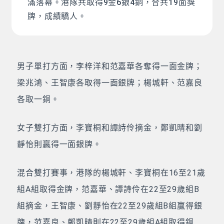
滿落幕。港隊共取得9金6銀4銅，合共19面獎
牌，成績驕人。
男子單打方面，李梓洋和范嘉華各奪得一面金牌；
梁兆鴻、王智康各取得一面銀牌；楊城軒、范嘉良
各取一銅。
女子雙打方面，李寶桐和譚詩伶摘金，鄭凱晴和劉
靜怡則贏得一面銀牌。
混合雙打賽事，港隊的楊城軒、李寶桐在16至21歲
組A組取得金牌，范嘉華、譚詩伶在22至29歲組B
組摘金，王智康、劉靜怡在22至29歲組B組贏得銀
牌，范嘉良、鄭凱晴則在22至29歲組A組取得銅