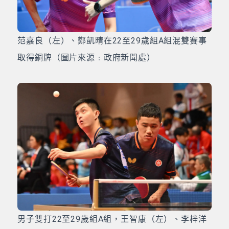
范嘉良（左）、鄭凱晴在22至29歲組A組混雙賽事
取得銅牌（圖片來源﹕政府新聞處）
男子雙打22至29歲組A組，王智康（左）、李梓洋