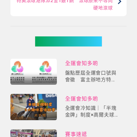
特奧滾球港隊添2金1銀1銅 滾球原來不等同
硬地滾球
你可能有興趣
全運會知多啲
盤點歷屆全運會口號與
會徽 富主辦地方特
色 數字設計更具創意
全運會知多啲
全運會冷知識｜「半塊
金牌」制度×高爾夫球
車考牌奇規！3大趣味
幕後故事大公開
賽事速遞