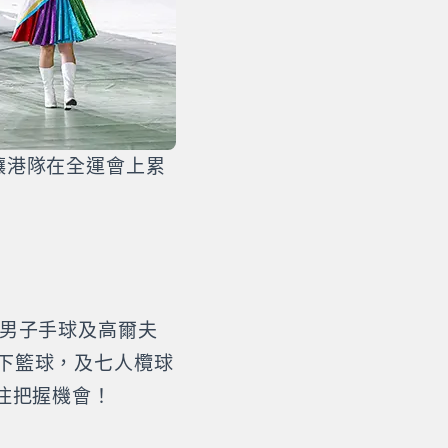
讓港隊在全運會上累
（男子手球及高爾夫
下籃球，及七人欖球
住把握機會！