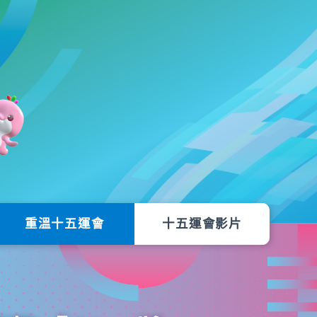
重溫十五運會
十五運會影片