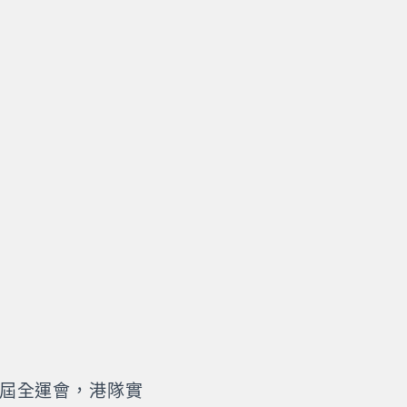
五屆全運會，港隊實