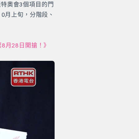
特奧會3個項目的門
10月上旬，分階段、
8月28日開搶！》