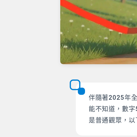
伴隨著2025
能不知道，數字
是普通觀眾，以