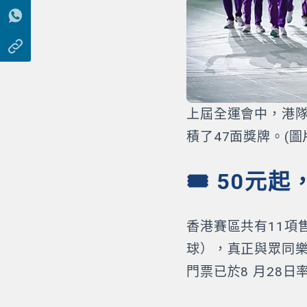
上屆全運會中，港隊
積了47面獎牌。(圖
🎟️ 50
香港賽區共有11項
球），真正與眾同樂
門票已於8 月28