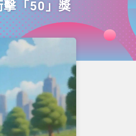
擊「50」獎