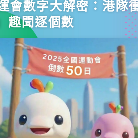
全運會數字大解密：港隊衝
0」趣聞逐個數