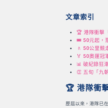
文章索引
🏆 港隊衝擊
🎟️ 50元
🚶 50公
🏅 50奧運
📊 破紀錄狂
👏 五旬「
🏆 港隊衝
歷屆以來，港隊已在