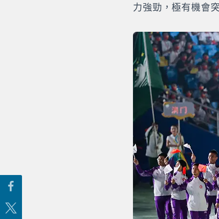
力強勁，極有機會突