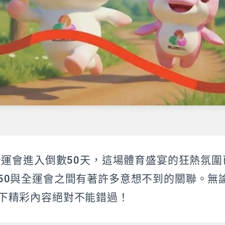
年全運會進入倒數50天，這場體育盛宴的狂熱氛
50與全運會之間有著許多意想不到的關聯。無
下精彩內容絕對不能錯過！