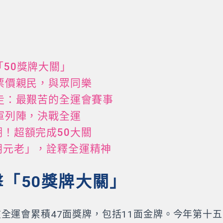
「50獎牌大關」
起，票價親民，與眾同樂
里競走：最艱苦的全運會賽事
冠軍列陣，決戰全運
潮！超額完成50大關
九朝元老」，詮釋全運精神
擊「50獎牌大關」
全運會累積47面獎牌，包括11面金牌。今年第十