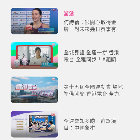
游泳
何詩蓓：很開心取得金
牌 對未來幾日賽事有信
心
全城見證 全運一拼 香港
電台 全程同步！#趙顯臻
#林新棟 #洪詠甄 #鄔梨
鈴
第十五屆全國運動會 場地
準備就緒 香港電台 全力
迎戰!
全運會知多啲 - 群眾項
目：中國象棋