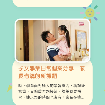
鬥」：為了功課爭吵、為了默書心碎、
為了態度發火。 身為家長，我們是否在
無意中將「壓力」當成了「動力」？教
育局自 2020 年推行「正向家長運
動」，正是要告訴大家：想讓孩子快樂
成長，關鍵不在於要求孩子完美，而在
於家長的思維轉變。 💡
子女學業日常個案分享 家
長借鏡的新課題
時下學童面對極大的學習壓力，功課既
繁重，又偏重習題操練，課餘還要補
習，連玩樂的時間也沒有。家長在這種
教育狀況下也不好受，要是不再強逼子