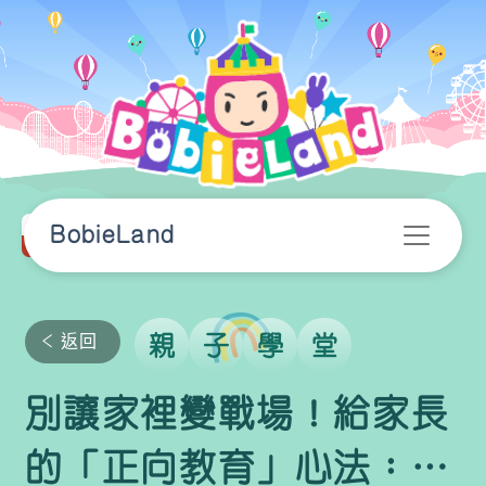
BobieLand
返回
親
子
學
堂
別讓家裡變戰場！給家長
的「正向教育」心法：愛