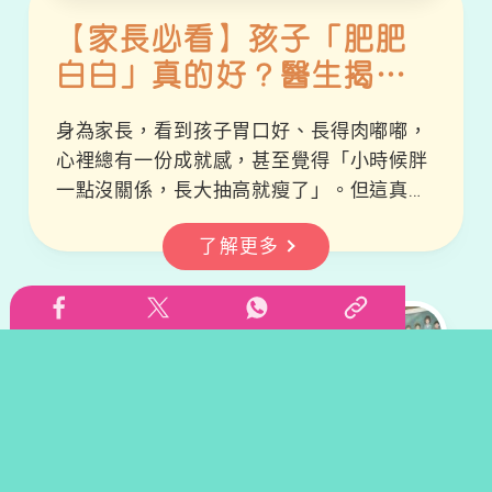
【家長必看】孩子「肥肥
白白」真的好？醫生揭
秘：別讓體重偷走孩子的
身為家長，看到孩子胃口好、長得肉嘟嘟，
高度與健康！📉
心裡總有一份成就感，甚至覺得「小時候胖
一點沒關係，長大抽高就瘦了」。但這真的
是事實嗎？根據衞生署最新數據，香港每 5
了解更多
個中小學生就有 1 個屬於超重或肥胖！這不
僅是數字，更是一個健康警號。今天我們整
理了香港肥胖學會候任主席及兒科專科醫生
施穎珊的專業建議，帶領各位爸媽一起守護
孩子的黃金成長期。