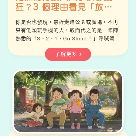
狂？3 個理由看見「放下
手機」的魔力
你是否也發現，最近走進公園或廣場，不再
只有低頭玩手機的人，取而代之的是一陣陣
熟悉的「3、2、1，Go Shoot！」呼喊聲？
90 年代風靡一時的經典玩具——陀螺，最近
了解更多
在香港與各地掀起了一場跨世代的「復興熱
潮」。這不只是小孩子的玩意，更是許多爸
爸媽媽的回憶。究竟這顆小小的陀螺有什麼
魔力，能讓孩子主動放下遊戲機，甚至成為
增進親子關係的秘密武器？