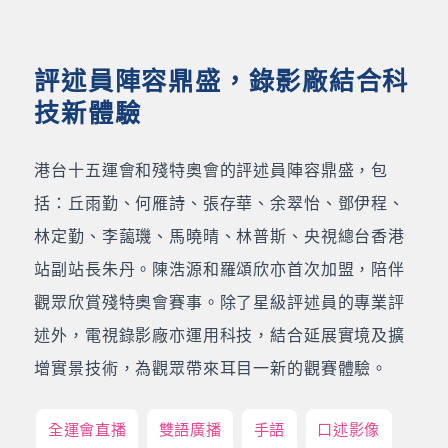
評述員陣容鼎盛，錄影廠結合科
技新體驗
港台十五運會和殘特奧會的評述員陣容鼎盛，包
括：丘雨勤、何雁詩、張存華、余翠怡、鄧伊程、
林定勤、李藹璣、馬曉晴、林普斯、央視總台香港
站副站長朱丹。陳浩源和羅頌欣亦首次加盟，陪伴
觀眾欣賞殘特奧會賽事。除了星級評述員的專業評
述外，電視錄影廠亦運用科技，結合延展實境及擴
增實景技術，為觀眾帶來耳目一新的觀賽體驗。
全運會直播
雙語廣播
手語
口述影像