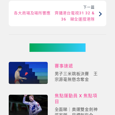
下一篇
各大商場及場所響應 齊播港台電視31 32 &
36 睇全運撐港隊
你可能有興趣
賽事速遞
男子三米跳板決賽 王
宗源毫無懸念奪金
焦點運動員 X 焦點項
目
全面睇｜奧運雙金劍神