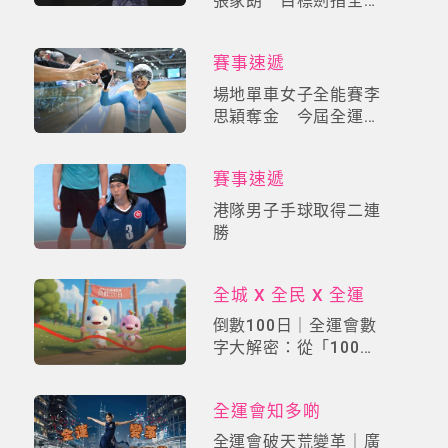
張家朗 目標劍指全運
會金牌
賽事速遞
場地單車女子全能賽李
思穎奪金 今屆全運個
人第三金
賽事速遞
港隊男子手球取得二連
勝
全城 X 全民 X 全運
倒數100日｜全運會數
字大解密：從「100」
開啟的熱血密碼！全民
見證歷史時刻
全運會知多啲
全運會破天荒變革｜廣