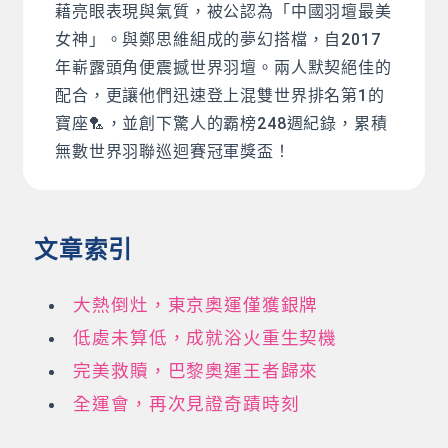
藉亮眼表現與氣質，被公認為「中國羽壇最美
女神」。與鄭思維組成的夢幻搭檔，自2017
年嶄露頭角便震撼世界羽壇。兩人默契絕佳的
配合，更讓他們迅速登上混雙世界排名第1的
寶座🏸，並創下驚人的霸榜248週紀錄，累積
無數世界羽聯巡迴賽冠軍獎盃！
文章索引
大熱倒灶，東京奧運僅獲銀牌
低處未算低，成就浴火重生契機
完美救贖，巴黎奧運王者歸來
全運會，再次見證奇蹟時刻