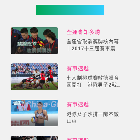
你可能有興趣
全運會知多啲
全運會取消獎牌榜內幕
｜2017十三屆賽事震撼
改革！「自由選手制」
掀中國體育價值革命
賽事速遞
七人制欖球賽啟德體育
園開打 港隊男子2戰
全勝 女子未開勝利門
賽事速遞
港隊女子沙排一隊不敵
山東