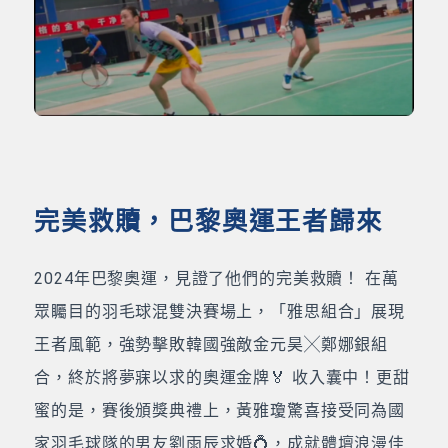
完美救贖，巴黎奧運王者歸來
2024年巴黎奧運，見證了他們的完美救贖！ 在萬
眾矚目的羽毛球混雙決賽場上，「雅思組合」展現
王者風範，強勢擊敗韓國強敵金元昊╳鄭娜銀組
合，終於將夢寐以求的奧運金牌🏅 收入囊中！更甜
蜜的是，賽後頒獎典禮上，黃雅瓊驚喜接受同為國
家羽毛球隊的男友劉雨辰求婚💍，成就體壇浪漫佳