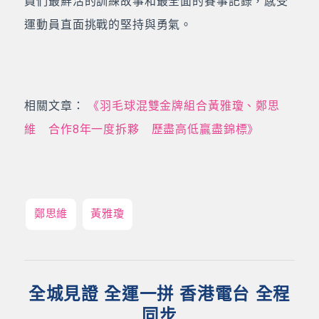
員們最鮮活的訓練故事和最全面的賽事記錄，感受
運動員直面挑戰的堅持與勇氣。
相關文章：
《羽毛球混雙金牌組合黃雅瓊、鄭思
維 合作8年一度拆夥 歷盡高低贏盡錦標》
鄭思維
黃雅瓊
全城見證 全運一拼 香港電台 全程
同步