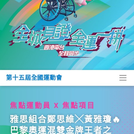
第十五屆全國運動會
焦點運動員 X 焦點項目
雅思組合鄭思維╳黃雅瓊🔥
巴黎奧運混雙金牌王者之