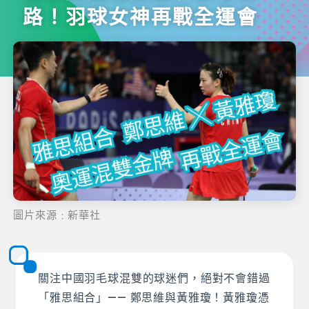
路！羽球女神再戰全運會
圖片來源﹕新華社
關注中國羽毛球混雙的球迷們，絕對不會錯過
「雅思組合」—— 鄭思維與黃雅瓊！黃雅瓊憑