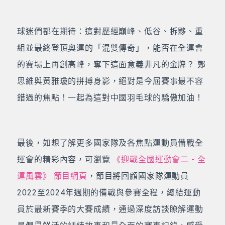
球迷們都在期待：這對歷經巔峰、低谷、拆夥、重
組並最終登頂奧運的「混雙傳奇」，能否在全運會
的賽場上再創高峰，奪下這面意義非凡的金牌？ 鄭
思維與黃雅瓊的拼搏身影，絕對是今屆賽事最不容
錯過的焦點！一起為這對中國羽毛球的驕傲加油！
最後，如想了解更多國家隊及各焦點運動員備戰全
運會的精彩內容，可瀏覽
《迎戰全國運動會二 - 全
運風雲》 節目網頁
，節目將回顧國家隊運動員
2022至2024年週期的備戰與參賽全程，總結運動
員於最新賽季的大賽成績，通過深度訪談瞭解運動