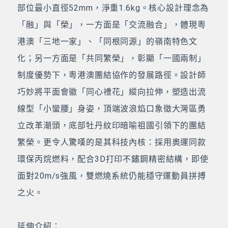
部位最小直徑52mm，淨重1.6kg。核心設計理念為
「融」與「榮」，一方面是「交流融合」，體現粵
港澳「三地一家」、「同根同源」的嶺南特色文
化；另一方面是「共同繁榮」，彰顯「一國兩制」
制度優勢下，粵港澳團結協作的發展路徑。設計師
巧妙將平面會徽「同心禮花」縱向拉伸，塑造出流
線型「小蠻腰」身姿，頂端波浪焰口象徵大灣區勇
立改革潮頭，底部牡丹紋印暗喻祖國引領下的團結
繁榮。更令人驚嘆的是其科技內核：採用奧運同款
環保丙烷燃料，配合3D打印不鏽鋼精密結構，即使
面對20m/s強風，雙燃燒系統仍能穩守運動員拼搏
之火。
延伸介紹：