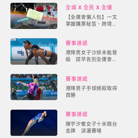
全城 X 全民 X 全運
【全運會懶人包】一文
掌握購票秘笈、跨境交
通、焦點賽事+終極備
忘
賽事速遞
港隊男女子沙排未能晉
級 提早告別全運會賽
場
賽事速遞
港隊男子手球絕殺取得
首勝
賽事速遞
陳芋汐奪女子十米跳台
金牌 淚灑賽場