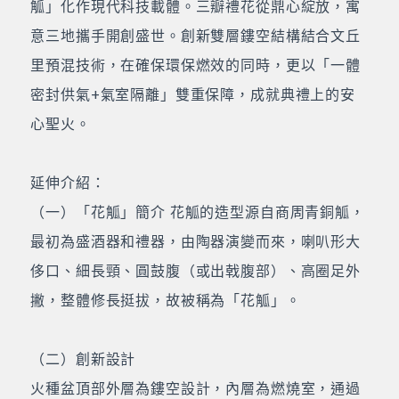
觚」化作現代科技載體。三瓣禮花從鼎心綻放，寓
意三地攜手開創盛世。創新雙層鏤空結構結合文丘
里預混技術，在確保環保燃效的同時，更以「一體
密封供氣+氣室隔離」雙重保障，成就典禮上的安
心聖火。
延伸介紹：
（一）「花觚」簡介 花觚的造型源自商周青銅觚，
最初為盛酒器和禮器，由陶器演變而來，喇叭形大
侈口、細長頸、圓鼓腹（或出戟腹部）、高圈足外
撇，整體修長挺拔，故被稱為「花觚」。
（二）創新設計
火種盆頂部外層為鏤空設計，內層為燃燒室，通過