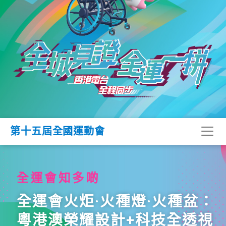
第十五屆全國運動會
全運會知多啲
全運會火炬·火種燈·火種盆：
粵港澳榮耀設計+科技全透視