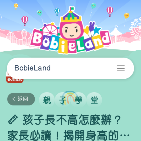
BobieLand
返回
親
子
學
堂
📏 孩子長不高怎麼辦？
家長必讀！揭開身高的秘