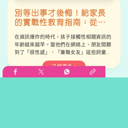
別等出事才後悔！給家長
的實戰性教育指南：從生
活小事，守護孩子走過青
在資訊爆炸的時代，孩子接觸性相關資訊的
春期
年齡越來越早。當他們在網絡上、朋友間聽
到了「很性感」、「兼職女友」這些詞彙，
甚至模仿著帶有暗示性的肢體動作時，作為
了解更多
家長的你，是否感到措手不及？是否擔心
「早熟」會導致過早的親密行為？「找社工
也不合適，找訓導主任又好像不是那一
科。」這是不是你的心聲？我們都希望保護
孩子，但性教育這堂課，到底該怎麼教？何
時教？如果等到「出事」才發現問題早已存
在，那時可能已經太遲。這篇文章不是要給
你另一堆理論，而是希望透過真實個案和專