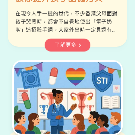
注力
在現今人手一機的世代，不少香港父母面對
孩子哭鬧時，都會不自覺地使出「電子奶
嘴」這招殺手鐧。大家外出時一定見過有小
朋友不斷鬧彆扭，媽媽怎樣哄也無補於事，
了解更多
誰知過了一會孩子竟然安靜下來，原來正專
注地看著手機，但長期依賴電子產品安撫幼
兒，究竟會對孩子的腦部發展、記憶力及專
注力造成甚麼影響？