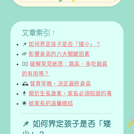
文章索引：
📌
如何界定孩子是否「矮小」？
🌱
影響身高的六大關鍵因素
🤸‍♀️
破解常見迷思：跳高、多吃飯真
的有用嗎？
🕰️
發育早晚，決定最終身高
💊
關於生長激素，家長必須知道的事
🌟
給家長的溫馨總結
📌 如何界定孩子是否「矮