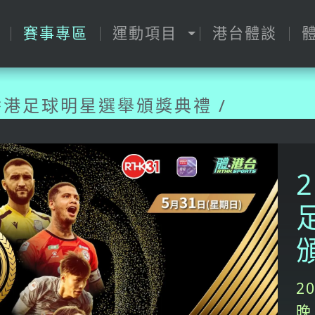
賽事專區
運動項目
港台體談
26香港足球明星選舉頒獎典禮 /
2
晚