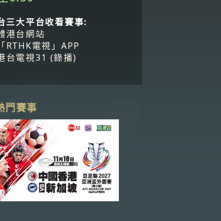
台三大平台收看賽事:
體港台網站
「RTHK電視」APP
港台電視31 (錄播)
熱門賽事