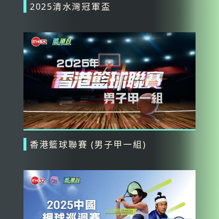
2025清水灣冠軍盃
香港籃球聯賽 (男子甲一組)