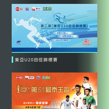
東亞U20田徑錦標賽