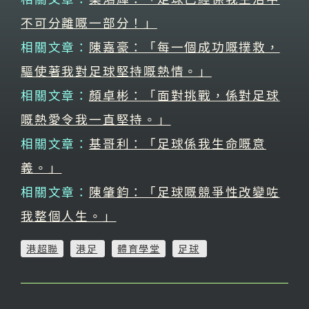
不可分離嘅一部分！」
相關文章：
陳嘉豪：「每一個成功嘅撲救，
驅使著我對足球堅持嘅熱情。」
相關文章：
顏卓彬：「面對挑戰，係對足球
嘅熱愛令我一直堅持。」
相關文章：
基哥利：「足球係我生命嘅意
義。」
相關文章：
陳肇鈞：「足球嘅競爭性改變咗
我整個人生。」
港超聯
港足
體育學堂
足球