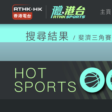
主頁
搜尋結果
/ 斐濟三角賽