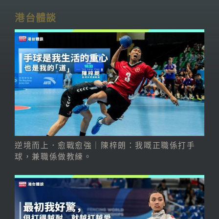
港台體談
逆境而上．愈戰愈強｜陳梓朗：我嘅正職係打手
球，兼職係做教練。