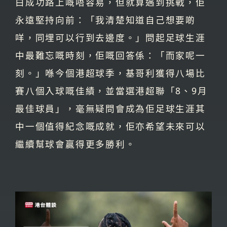
白成功路上嘅唔容易，但就算遇到挑戰，佢
永遠堅持向前：「我清楚知道自己想要啲
咩，同埋可以行到去邊度。」問起足球生涯
中最難忘嘅時刻，佢嘅回答係：「而家呢一
刻。」喺今個港超球季，基哥利獲得八場比
賽八個入球嘅佳績，並當選港超聯「8、9月
最佳球員」，毫無疑問會成為佢足球生涯其
中一個值得紀念嘅成就，佢亦希望未來可以
繼續幫球會贏得更多勝利。