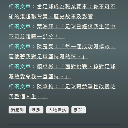
相關文章：
當足球成為職業賽事：你不可不
知的港超聯背景、歷史故事及影響
相關文章：
葉鴻輝：「足球已經係我生活中
不可分離嘅一部分！」
相關文章：
陳嘉豪：「每一個成功嘅撲救，
驅使著我對足球堅持嘅熱情。」
相關文章：
顏卓彬：「面對挑戰，係對足球
嘅熱愛令我一直堅持。」
相關文章：
陳肇鈞：「足球嘅競爭性改變咗
我整個人生。」
港超聯
港足
人物專訪
足球