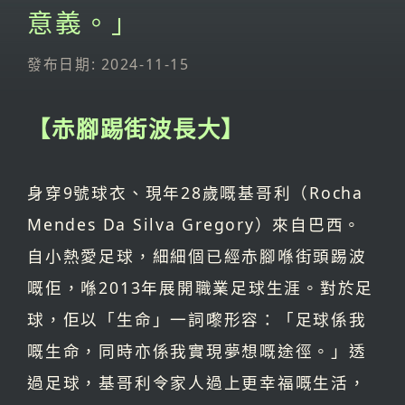
意義。」
發布日期: 2024-11-15
【赤腳踢街波長大】
身穿9號球衣、現年28歲嘅基哥利（Rocha
Mendes Da Silva Gregory）來自巴西。
自小熱愛足球，細細個已經赤腳喺街頭踢波
嘅佢，喺2013年展開職業足球生涯。對於足
球，佢以「生命」一詞嚟形容：「足球係我
嘅生命，同時亦係我實現夢想嘅途徑。」透
過足球，基哥利令家人過上更幸福嘅生活，