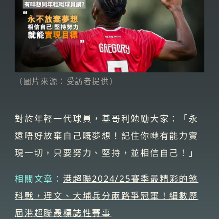
（圖片來源：受訪者提供）
對於年輕一代球員，基哥利勉勵大家：「永
遠唔好放棄自己嘅夢想！記住你哋有能力實
現一切，只要努力、堅持，並相信自己！」
相關文章：
港超聯2024/25賽季最精彩的煞
科戰，理文、大埔兵分兩路爭冠軍！細數歷
屆港超聯最標誌性賽事