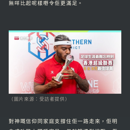
無咩比起呢樣嘢令佢更滿足。
（圖片來源：受訪者提供）
對神嘅信仰同家庭支撐住佢一路走來，佢明