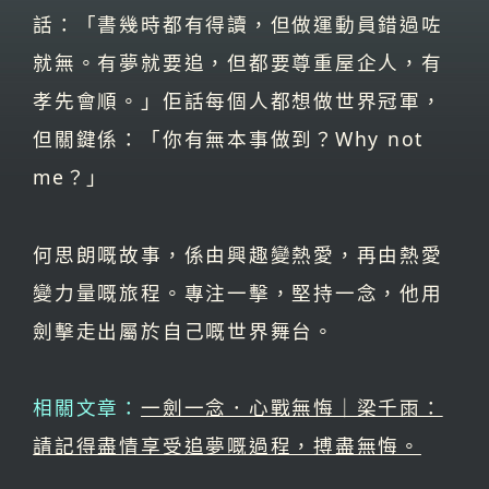
話：「書幾時都有得讀，但做運動員錯過咗
就無。有夢就要追，但都要尊重屋企人，有
孝先會順。」佢話每個人都想做世界冠軍，
但關鍵係：「你有無本事做到？Why not
me？」
何思朗嘅故事，係由興趣變熱愛，再由熱愛
變力量嘅旅程。專注一擊，堅持一念，他用
劍擊走出屬於自己嘅世界舞台。
相關文章：
一劍一念．心戰無悔｜梁千雨：
請記得盡情享受追夢嘅過程，搏盡無悔。