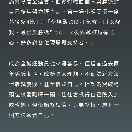
講到今屆全運會，佢覺得呢面個人獎牌係對
自己多年努力嘅肯定。第一場小組賽佢一度
落後緊4比1：「全場觀眾嘅打氣聲，叫返醒
我，最後反勝返5比4，之後先越打越有信
心，好多謝各位現場嘅支持者。」
成為全職運動員從來唔容易。佢坦言過去兩
年係低潮期，成績唔太理想，不斷試新方法
但屢試屢敗，甚至懷疑自己。佢認為突破樽
頸位係最難嘅一關，往往會覺得自己跌入無
限輪迴，但佢始終相信，只要堅持、總有一
個方法適合自己。