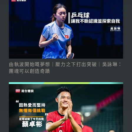
由執波開始嘅夢想｜壓力之下打出突破｜吳詠琳：
團魂可以創造奇蹟