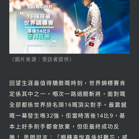
（圖片來源：受訪者提供）
回望生涯最值得驕傲嘅時刻，世界錦標賽肯
定係其中之一。嗰次一路過關斬將，面對嘅
全部都係世界排名頭16嘅頂尖對手。最震撼
嘅一幕發生喺32強，佢當時落後14比9，基
本上好多劍手都會放棄，但佢最終成功反
勝！ 思朗坦言：「嗰種喜悅真係好難忘，感