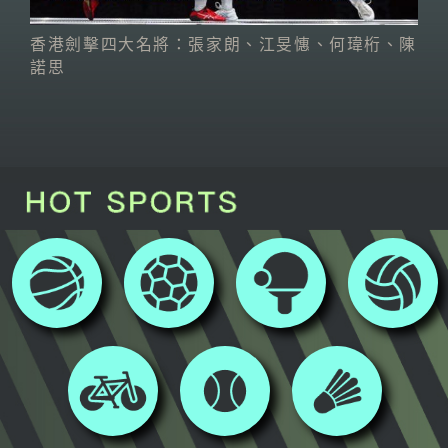
香港劍擊四大名將：張家朗、江旻憓、何瑋桁、陳
諾思