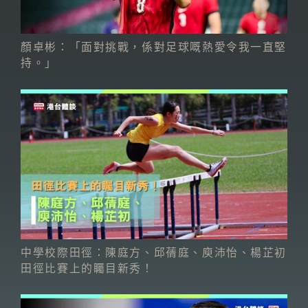
顏卓彬：「面對挑戰，係對足球嘅熱愛令我一直堅
持。」
中學校際田徑：陳庭方、邱蒨庭、庾沛怡、楊芷初
田徑比賽上的矚目新秀！