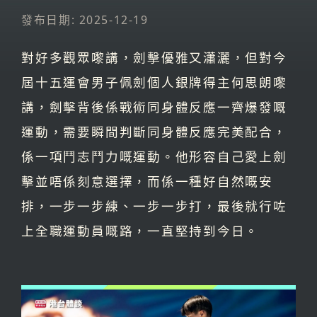
發布日期: 2025-12-19
對好多觀眾嚟講，劍擊優雅又瀟灑，但對今
屆十五運會男子佩劍個人銀牌得主何思朗嚟
講，劍擊背後係戰術同身體反應一齊爆發嘅
運動，需要瞬間判斷同身體反應完美配合，
係一項鬥志鬥力嘅運動。他形容自己愛上劍
擊並唔係刻意選擇，而係一種好自然嘅安
排，一步一步練、一步一步打，最後就行咗
上全職運動員嘅路，一直堅持到今日。