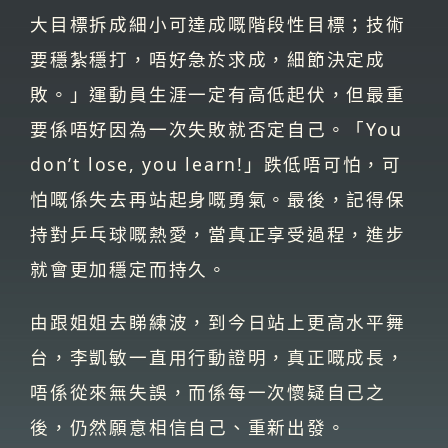
大目標拆成細小可達成嘅階段性目標；技術
要穩紮穩打，唔好急於求成，細節決定成
敗。」運動員生涯一定有高低起伏，但最重
要係唔好因為一次失敗就否定自己。「You
don’t lose, you learn!」跌低唔可怕，可
怕嘅係失去再站起身嘅勇氣。最後，記得保
持對乒乓球嘅熱愛，當真正享受過程，進步
就會更加穩定而持久。
由跟姐姐去睇練波，到今日站上更高水平舞
台，李凱敏一直用行動證明，真正嘅成長，
唔係從來無失誤，而係每一次懷疑自己之
後，仍然願意相信自己、重新出發。