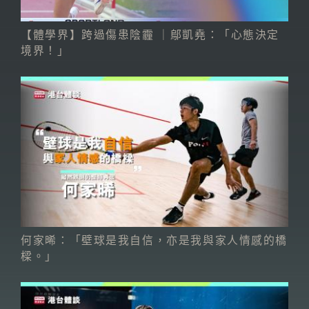
【體學界】跨過傷患陰霾 ｜鄔凱堯：「心態決定
境界！」
何家晞：「壁球是我自信，亦是我與家人情感的橋
樑。」