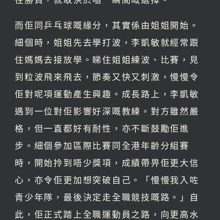
而佢同乒乓球嘅緣分，其實係由姐姐開始。
細個時，姐姐先去學打波，李凱敏就經常跟
住媽媽去接放學。睇住姐姐練波、比賽，見
到粒波飛來飛去，節奏又快又刺激，慢慢令
佢對呢項運動產生興趣。成長路上，李凱敏
遇到一位對佢影響好深嘅教練。對方雖然嚴
格，但一直都好有耐性，亦不斷鼓勵佢進
步。細個參加區際比賽同全港年齡分組賽
時，開始拎到唔少獎項，成績帶畀佢更大信
心，亦令佢更加想突破自己。「慢慢我入咗
青少年隊，最後決定走全職競技嘅路。」自
此，佢正式踏上全職運動員之路，向更高水