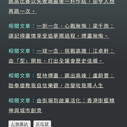
跳高比賽以失敗嘅最後一杆作結，卻令人想
再跳一次。
相關文章：
一劍一念．心戰無悔｜梁千雨：
請記得盡情享受追夢嘅過程，搏盡無悔。
相關文章：
一球一念．挑戰高牆｜江卓軒：
由「型」開始，打出全運會歷史佳績。
相關文章：
堅持搏盡．踢出高峰｜盧蔚豐：
跆拳道教我自信樂觀，改變咗我嘅人生
相關文章：
由街場到啟業活化：香港街籃精
神與城市創意
人物專訪
乒乓球