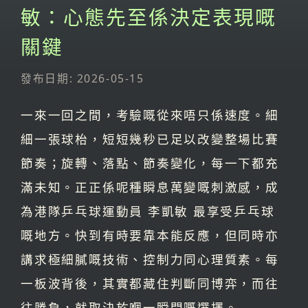
敏：心態先至係決定表現嘅
關鍵
發布日期: 2026-05-15
一來一回之間，考驗嘅從來唔只係速度。細
細一張球枱，短短幾秒已足以改變整場比賽
節奏；旋轉、落點、節奏變化，每一下都充
滿未知。正正係呢種瞬息萬變嘅刺激感，成
為港隊乒乓球運動員 李凱敏 最享受乒乓球
嘅地方。快到有時要靠本能反應，但同時亦
講求極細膩嘅技術、控制力同心理質素。每
一板波背後，其實都藏住判斷同博弈，而往
往勝負，就取決於嗰一瞬間嘅選擇。