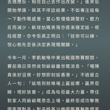
去適應佢、相信自己去作出改變。」後來佢
開始學識，與其不停諗結果，不如專注返每
一下動作嘅感覺。當心態慢慢調整好，壓力
反而減少，新球拍嘅表現亦逐漸穩定返。呢
段經歷，亦令佢真正明白：「技術可以練，
但心態先至係決定表現嘅關鍵。」
今年一月，李凱敏喺中東出戰國際賽期間，
賽前兩日突然收到爺爺離世嘅消息。「嗰陣
真係好沮喪，好想即刻返香港。」不過屋企
人一句：「返唔到就喺場上贏返嚟，贏畀佢
睇，唔好放棄。」成為咗佢最大力量。帶住
對家人同爺爺嘅思念上場，最終佢成功擊敗
國家隊對手。對平時甚少喺國際賽擊敗國家