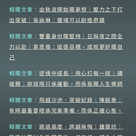
相關文章：
由執波開始嘅夢想｜壓力之下打
出突破｜吳詠琳：團魂可以創造奇蹟
相關文章：
雙重身份嘅堅持｜日與夜之間全
力以赴｜袁思偉：追逐目標，成就更好嘅自
己
相關文章：
逆境中成長．用心打每一球｜譚
竣顥：排球唔只係運動，而係我嘅人生導師
相關文章：
飛越沙池．突破紀錄｜陳銘泰：
有時最重要唔係完美準備，而係正確心態。
相關文章：
跳過高度．跨越無悔｜鍾慧欣：