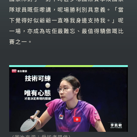
隊球員嘅佢嚟講，呢場勝利別具意義。「當
下覺得好似爺爺一直喺我身邊支持我。」呢
一場，亦成為咗佢最難忘、最值得驕傲嘅比
賽之一。