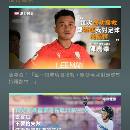
陳嘉豪：「每一個成功嘅撲救，驅使著我對足球堅
持嘅熱情。」