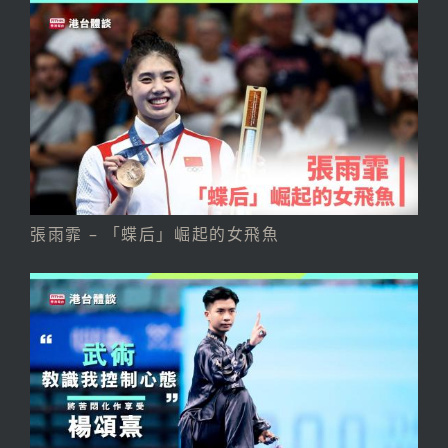
張雨霏 – 「蝶后」崛起的女飛魚