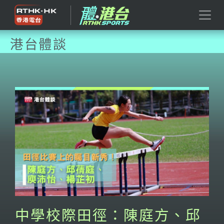
港台體談
中學校際田徑：陳庭方、邱