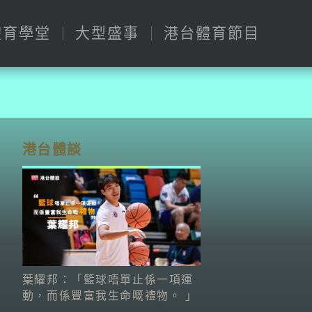
體育學堂
大型盛事
港台體育節目
港台體談
葉耀邦：「籃球唔單止係一項運
動，而係豐富我生命嘅禮物。 」