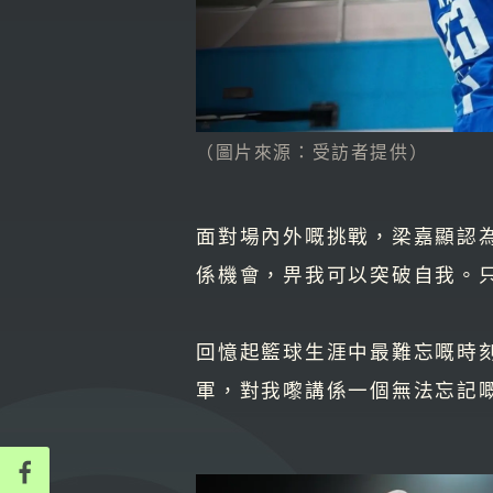
（圖片來源：受訪者提供）
面對場內外嘅挑戰，梁嘉顯認
係機會，畀我可以突破自我。
回憶起籃球生涯中最難忘嘅時
軍，對我嚟講係一個無法忘記