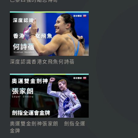
深度認識香港女飛魚何詩蓓
奧運雙金劍神張家朗 劍指全運
金牌