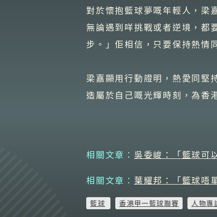
對於懷抱籃球夢嘅年輕人，梁
無論遇到咩挑戰或者逆境，都
步。」佢相信，只要保持熱情
梁嘉顯用行動證明，熱愛同堅
造屬於自己嘅光輝時刻，為香
相關文章：
吳委峻：「籃球可
相關文章：
葉耀邦：「籃球唔
籃球
香港甲一籃球聯賽
人物專