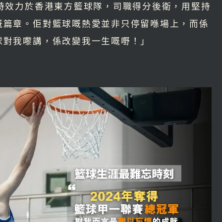
現時效力於香港東方籃球隊，司職得分後衛，用堅持
嘅篇章。佢對籃球嘅熱愛並非只停留喺場上，而係
球對我嚟講，係改變我一生嘅嘢！」