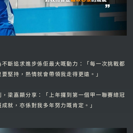
為不斷追求進步係佢最大嘅動力：「每一次挑戰都
只要堅持，熱情就會帶領我走得更遠。」
刻，梁嘉顯分享：「上年攞到第一個甲一聯賽總冠
嘅成就，亦係對我多年努力嘅肯定。」