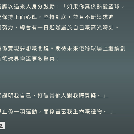
嘉顯以過來人身分鼓勵：「如果你真係熱愛籃球，
要保持正面心態，堅持到底，並且不斷追求進
同努力，總會有一日迎嚟屬於自己嘅高光時刻。
持係實現夢想嘅關鍵。期待未來佢喺球場上繼續創
港籃球界增添更多驚喜！
以證明我自己，打破其他人對我嘅質疑。」
單止係一項運動，而係豐富我生命嘅禮物。 」
訪