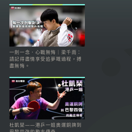
一劍一念．心戰無悔｜梁千雨：
請記得盡情享受追夢嘅過程，搏
盡無悔。
杜凱琹——港乒一姐奧運銅牌到
巴黎四強的勵志傳奇