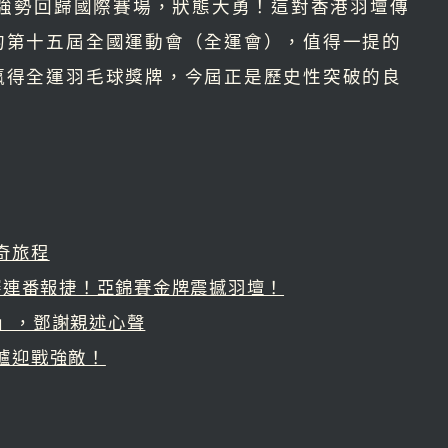
年強勢回歸國際賽場，狀態大勇！這對香港羽壇傳
的第十五屆全國運動會（全運會），值得一提的
贏得全運羽毛球獎牌，今屆正是歷史性突破的良
奇旅程
際賽連番報捷！亞錦賽金牌震撼羽壇！
期」，鄧謝親述心聲
出爐迎戰強敵！