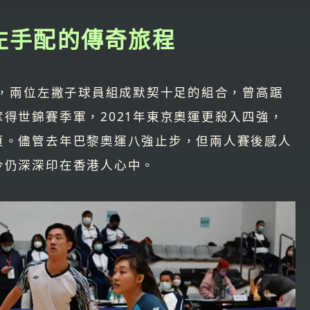
：左手配的傳奇旅程
檔，兩位左撇子球員組成默契十足的組合，曾高踞
得世錦賽季軍，2021年東京奧運更殺入四強，
頁。儘管去年巴黎奧運八強止步，但兩人賽後感人
今仍深深印在香港人心中。