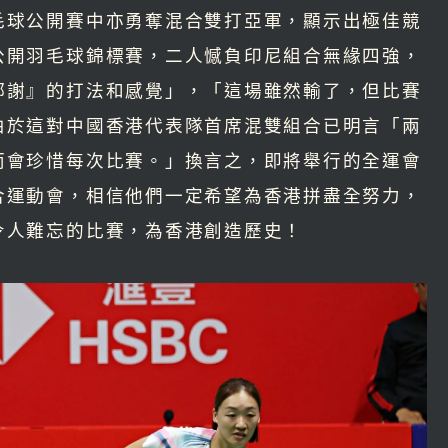
毛球公開賽中亦勇奪混合雙打亞軍，顯示出極佳競
公開羽毛球錦標賽，二人憾負印尼組合無緣四強，
鄧謝』的打法和感覺」，「這場雖然輸了，但比賽
由於這對中國香港代表隊首席混雙組合已明言「兩
而會珍惜每次比賽。」換言之，即將舉行的全運會
合運動會，相信他們一定希望為香港拼盡全努力，
令人難忘的比賽，為香港創造歷史！