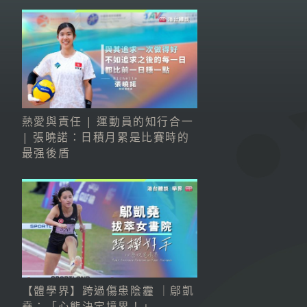
熱愛與責任 | 運動員的知行合一
| 張曉諾：日積月累是比賽時的
最强後盾
【體學界】跨過傷患陰霾 ｜鄔凱
堯：「心態決定境界！」