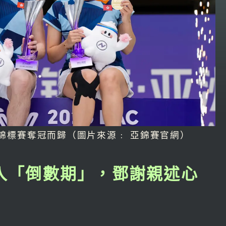
球錦標賽奪冠而歸（圖片來源﹕ 亞錦賽官網）
」進入「倒數期」，鄧謝親述心