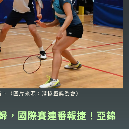
員。（圖片來源：港協暨奧委會）
勢回歸，國際賽連番報捷！亞錦