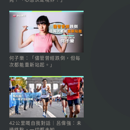
何子樂：「儘管曾經跌倒，但每
次都能重新站起。」
42公里嘅自我對話｜呂偉強：未
過終點，一切都未知