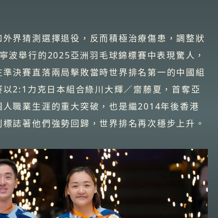
！
如外界猜測選擇退役，反而積極治療傷患，調整狀
寧波舉行的2025亞洲羽毛球錦標賽中表現驚人，
在準決賽直落兩局擊敗當時世界排名第一的中國組
以2:1力克日本組合綠川大輝／齋藤夏，首奪亞
人職業生涯的重大突破，也是繼2014年後香港
利標誌著他們強勢回歸，世界排名再次穩步上升。