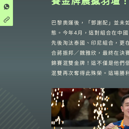
賽金牌震撼羽壇
巴黎奧運後，「鄧謝配」並未
態。今年4月，這對組合在中國
先後淘汰泰國、印尼組合，更
合蔣振邦／魏雅欣，最終在決賽
錦賽混雙金牌！這不僅是他們個
混雙再次奪得此殊榮。這場勝