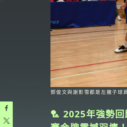
鄧俊文與謝影雪都是左撇子球
🏸 2025年強