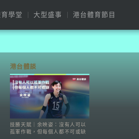
體育學堂
大型盛事
港台體育節目
港台體談
技勝天賦｜余映姿：沒有人可以
孤軍作戰，但每個人都不可或缺