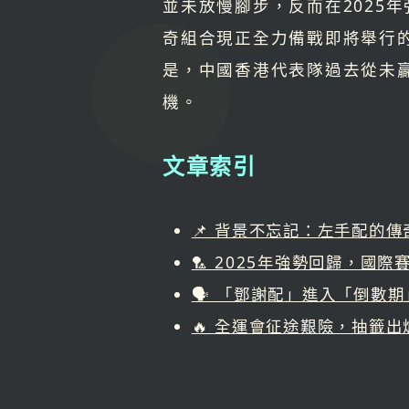
並未放慢腳步，反而在2025
奇組合現正全力備戰即將舉行
是，中國香港代表隊過去從未
機。
文章索引
📌 背景不忘記：左手配的傳
🏸 2025年強勢回歸，國
🗣️ 「鄧謝配」進入「倒數
🔥 全運會征途艱險，抽籤