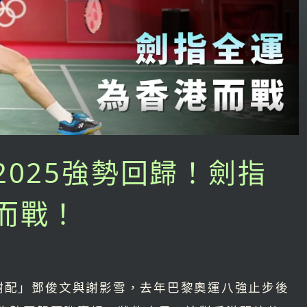
2025強勢回歸！劍指
而戰！
謝配」鄧俊文與謝影雪，去年巴黎奧運八強止步後