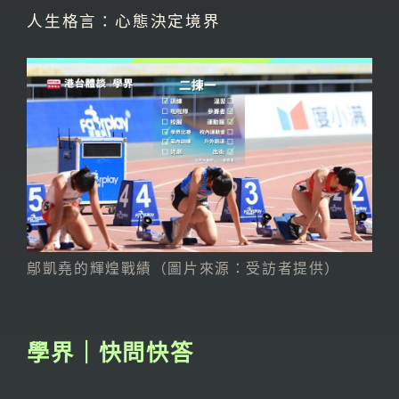
人生格言：心態決定境界
鄔凱堯的輝煌戰績（圖片來源：受訪者提供）
學界｜快問快答