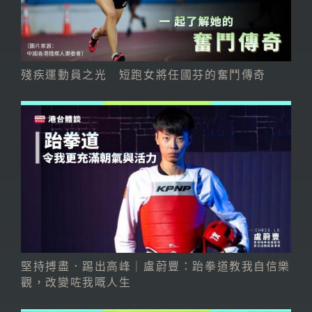
殘疾運動員之光 短跑女將任國芬的奮鬥傳奇
堅持搏盡．踢出高峰｜盧蔚豐：跆拳道教我自信樂
觀，改變咗我嘅人生