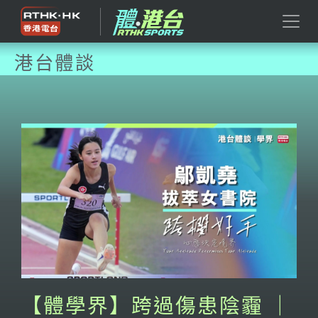
港台體談
【體學界】跨過傷患陰霾 ｜