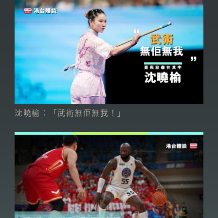
沈曉榆：「武術無佢無我！」