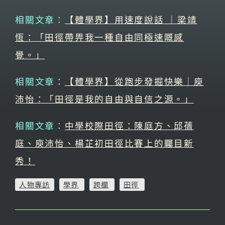
相關文章：
【體學界】用速度說話 ｜梁靖
恆：「田徑帶畀我一種自由同極速嘅感
覺。」
相關文章：
【體學界】從跑步發掘快樂｜庾
沛怡：「田徑是我的自由與自信之源。」
相關文章：
中學校際田徑：陳庭方、邱蒨
庭、庾沛怡、楊芷初田徑比賽上的矚目新
秀！
人物專訪
學界
跨欄
田徑