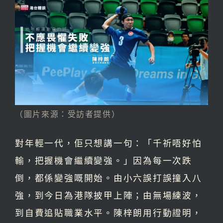
（圖片來源：受訪者提供）
對年輕一代，佢只想講一句：「千祈唔好怕
輸，把握機會繼續變強。」因為每一次跌
倒，都係變強嘅開始。由小六誤打誤撞入八
強，到今日為港隊披甲上陣；由無場練波，
到自費追貼職業水平。陳梓朗用行動證明，