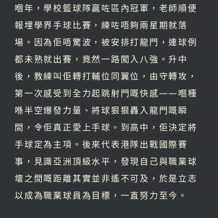
嗰年，學校籃球隊贏咗區內冠軍，老師順便
報埋學界手球比賽，練咗唔夠兩星期就落
場。因為佢唔驚波，被安排打龍門，連球例
都未熟就出賽，竟然一路闖入八強。升中
後，教練叫佢轉打輔位同翼位，由守轉攻，
第一次感受到全力起跳射門嘅快感——嗰種
喺半空爆發力量、將球狠狠轟入龍門嘅瞬
間，令佢真正愛上手球。到高中，佢決定將
手球定為主項。後來代表港隊出戰國際賽
事，見識亞洲頂級水平，發現自己與職業球
壇之間嘅距離其實並非遙不可及，於是立志
以成為職業球員為目標，一直努力至今。