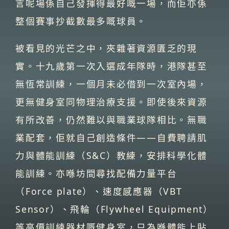
言呢場係自己發揮得最好嘅一場，而佢亦係
整個賽事抄截數最多嘅球員。
被看見的光芒之中，夾雜著資源匱乏的現
實。十九歲第一次入選成年隊時，港隊甚至
無恆常訓練，一個月未必借到一次室內場，
更無健身室同物理治療支援。即使後來資源
有所改善，仍然難以與職業球隊相比。無職
業配套，佢就自己創造條件——自費聘請肌
力與體能訓練（S&C）教練，安排科學化體
能訓練。亦喺坊間尋找配備力量平台
（Force plate）、速度感應器（VBT
Sensor）、飛輪（Flywheel Equipment）
等高價訓練器材嘅健身室，只為喺體能上貼