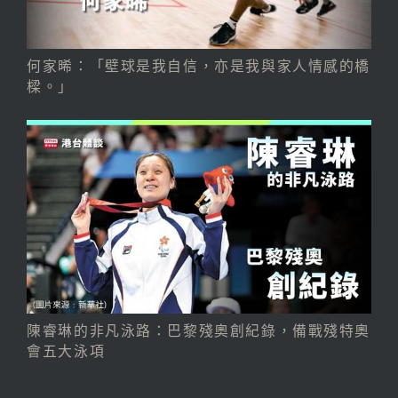
何家晞：「壁球是我自信，亦是我與家人情感的橋
樑。」
陳睿琳的非凡泳路：巴黎殘奧創紀錄，備戰殘特奧
會五大泳項