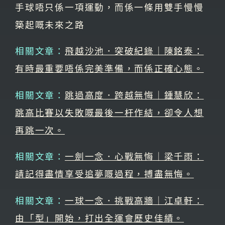
手球唔只係一項運動，而係一條用雙手慢慢
築起嘅未來之路
相關文章：
飛越沙池．突破紀錄｜陳銘泰：
有時最重要唔係完美準備，而係正確心態。
相關文章：
跳過高度．跨越無悔｜鍾慧欣：
跳高比賽以失敗嘅最後一杆作結，卻令人想
再跳一次。
相關文章：
一劍一念．心戰無悔｜梁千雨：
請記得盡情享受追夢嘅過程，搏盡無悔。
相關文章：
一球一念．挑戰高牆｜江卓軒：
由「型」開始，打出全運會歷史佳績。