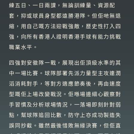
練五日、一日兩課，無論訓練量、資源配
套，抑或球員身型都遠勝港隊。但佢哋無退
縮，用自己嘅方法迎戰強敵，歷史性打入四
強，向所有香港人證明香港手球有能力挑戰
職業水平。
四強對安徽隊一戰，展現出佢頂級水準的其
中一場比賽。球隊部署先派力量型主攻連潤
滔消耗對手，等對方適應節奏後，再由速度
型嘅佢上場改變戰況。佢喺場邊細心觀察對
手習慣及分析球場情況，一落場即刻針對弱
點，幫球隊追回比數，防守上亦成功製造失
誤同抄截。雖然最後惜敗無緣決賽，但佢直