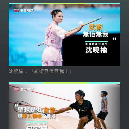
沈曉榆：「武術無佢無我！」