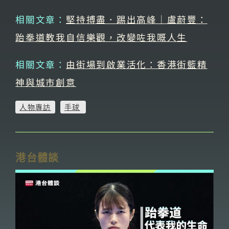
相關文章：
堅持搏盡．踢出高峰｜盧蔚豐：
跆拳道教我自信樂觀，改變咗我嘅人生
相關文章：
由街場到啟業活化：香港街籃精
神與城市創意
人物專訪
手球
港台體談