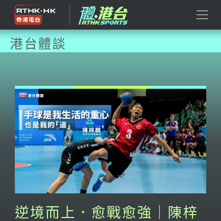
港台體談
逆境而上．愈戰愈強｜陳梓