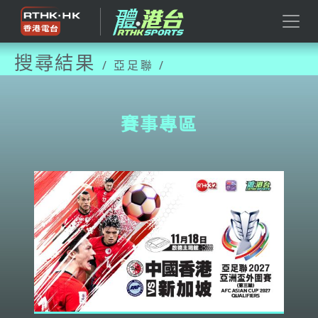
搜尋結果
/ 亞足聯 /
賽事專區