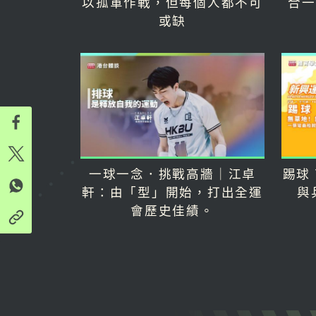
以孤軍作戰，但每個人都不可
合一
或缺
一球一念．挑戰高牆｜江卓
踢球 
軒：由「型」開始，打出全運
與
會歷史佳績。