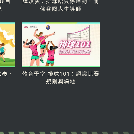
逐目
譚竣顥：排球唔只係運動，而
己
係我嘅人生導師
快節奏．
體育學堂 排球101：認識比賽
規則與場地