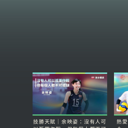
技勝天賦｜余映姿：沒有人可
熱愛