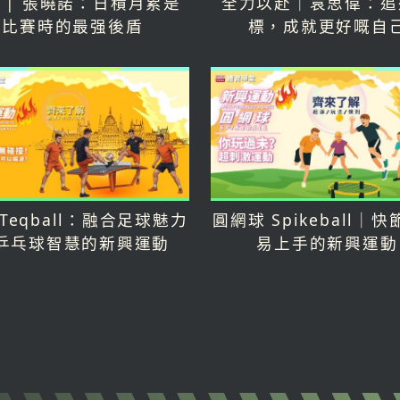
 | 張曉諾：日積月累是
全力以赴｜袁思偉：追
比賽時的最强後盾
標，成就更好嘅自
Teqball：融合足球魅力
圓網球 Spikeball｜
乒乓球智慧的新興運動
易上手的新興運動