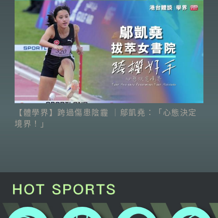
【體學界】跨過傷患陰霾 ｜鄔凱堯：「心態決定
境界！」