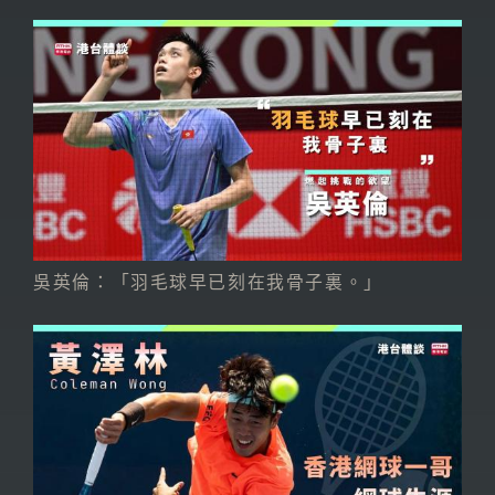
吳英倫：「羽毛球早已刻在我骨子裏。」