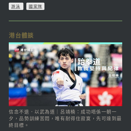
游泳
國家隊
港台體談
信念不退．以武為道｜呂靖楠：成功唔係一朝一
夕，品勢訓練苦悶，唯有耐得住寂寞，先可達到最
終目標。