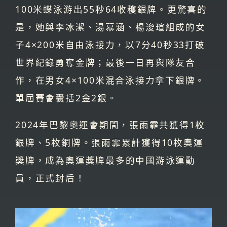
100米蝶泳游出55秒64收穫銀牌。更驚喜的
是，她與李冰潔、湯慕涵、楊浚瑄組成的女
子4×200米自由泳接力，以7分40秒33打破
世界紀錄勇奪金牌；最後一日再與隊友合
作，在男女4×100米混合泳接力拿下銀牌。
單屆賽會囊括2金2銀。
2024年巴黎奧運會期間，張雨霏共獲得1枚
銀牌、5枚銅牌。張雨霏累計獲得10枚奧運
獎牌，成為奧運獎牌最多的中國游泳運動
員，正式封后！