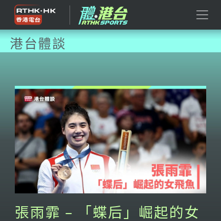
港台體談
張雨霏 – 「蝶后」崛起的女