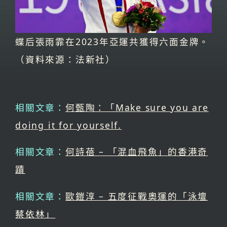
蝶后張雨霏在2023年亞運共獲得六面金牌。
（資料來源：法新社）
相關文章：
何甄陶：「Make sure you are
doing it for yourself.
相關文章：
何詩蓓 – 「混血飛魚」的香港奇
蹟
相關文章：
歐鎧淳 – 五度征戰奧運的「泳壇
蔡依林」