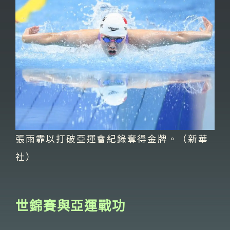
張雨霏以打破亞運會紀錄奪得金牌。（新華
社）
世錦賽與亞運戰功