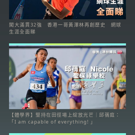
闖大滿貫32強 香港一哥黃澤林再創歷史 網球
生涯全面睇
【體學界】堅持在田徑場上綻放光芒｜邱蒨庭：
「I am capable of everything! 」