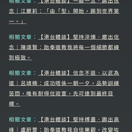
相關文章：
【港台體談】一腳一念．踢出信
念｜江麗莉：「由「型」開始，踢到世界第
一。」
相關文章：
【港台體談】堅持淬煉．磨出信
念｜陳頌賢：跆拳道教我將每一個細節都練
到極致。
相關文章：
【港台體談】信念不退．以武為
道｜呂靖楠：成功唔係一朝一夕，品勢訓練
苦悶，唯有耐得住寂寞，先可達到最終目
標。
相關文章：
【港台體談】堅持搏盡．踢出高
峰｜盧蔚豐：跆拳道教我自信樂觀，改變咗