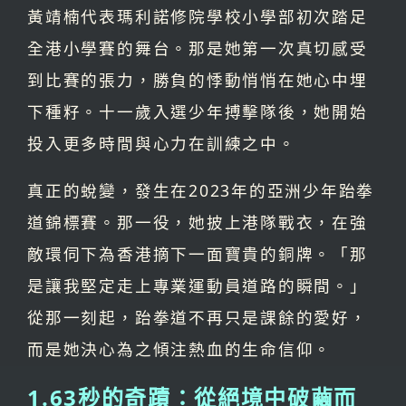
黃靖楠代表瑪利諾修院學校小學部初次踏足
全港小學賽的舞台。那是她第一次真切感受
到比賽的張力，勝負的悸動悄悄在她心中埋
下種籽。十一歲入選少年搏擊隊後，她開始
投入更多時間與心力在訓練之中。
真正的蛻變，發生在2023年的亞洲少年跆拳
道錦標賽。那一役，她披上港隊戰衣，在強
敵環伺下為香港摘下一面寶貴的銅牌。「那
是讓我堅定走上專業運動員道路的瞬間。」
從那一刻起，跆拳道不再只是課餘的愛好，
而是她決心為之傾注熱血的生命信仰。
1.63秒的奇蹟：從絕境中破繭而