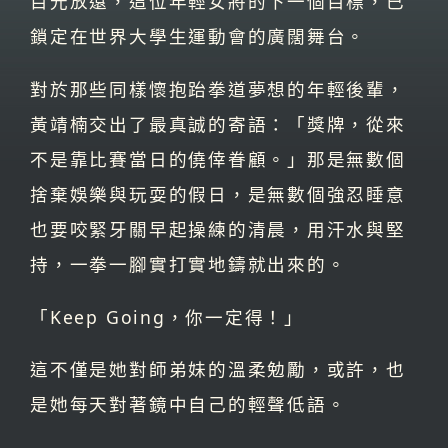
目光放遠，這位年輕女將的下一個目標，已
鎖定在世界大學生運動會的廣闊舞台。
對於那些同樣懷抱跆拳道夢想的年輕後輩，
黃靖楠交出了最真誠的寄語：「獎牌，從來
不是靠比賽當日的僥倖眷顧。」那是無數個
捨棄娛樂與玩耍的假日，是無數個強忍睡意
也要咬緊牙關早起操練的清晨，用汗水與堅
持，一拳一腳實打實地鑄就出來的。
「Keep Going，你一定得！」
這不僅是她對師弟妹的溫柔勉勵，或許，也
是她每天對著鏡中自己的輕聲低語。