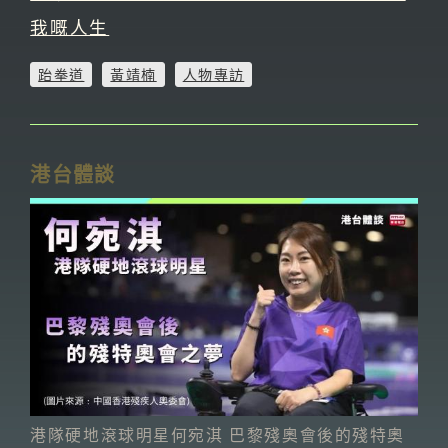
我嘅人生
跆拳道
黃靖楠
人物專訪
港台體談
港隊硬地滾球明星何宛淇 巴黎殘奧會後的殘特奧