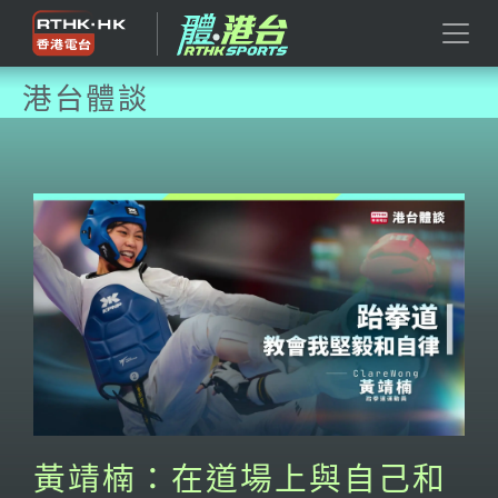
港台體談
黃靖楠：在道場上與自己和