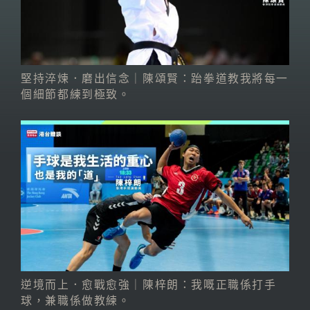
堅持淬煉．磨出信念｜陳頌賢：跆拳道教我將每一
個細節都練到極致。
逆境而上．愈戰愈強｜陳梓朗：我嘅正職係打手
球，兼職係做教練。