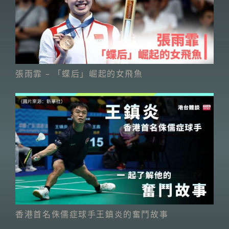
張雨霏 – 「蝶后」崛起的女飛魚
香港首名侏儒症球手王鎮炎的奮鬥故事