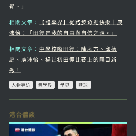
覺。」
相關文章：
【體學界】從跑步發掘快樂｜庾
沛怡：「田徑是我的自由與自信之源。」
相關文章：
中學校際田徑：陳庭方、邱蒨
庭、庾沛怡、楊芷初田徑比賽上的矚目新
秀！
人物專訪
體學界
學界
籃球
港台體談