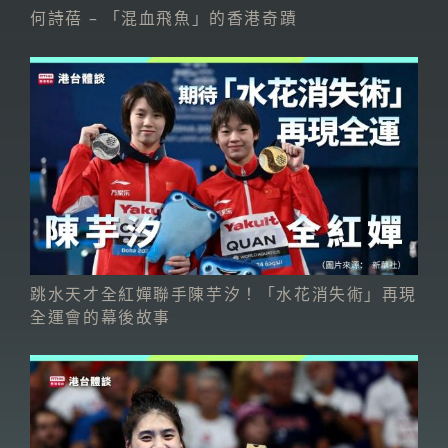
何詩蓓 – 「混血飛魚」的香港奇蹟
跳水天才全紅嬋聯手陳芋汐！「水花消失術」再現
全運會的幕後故事