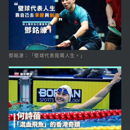
鄧銘漮：「壁球代表我嘅人生。」