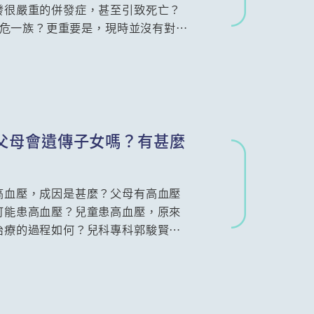
發很嚴重的併發症，甚至引致死亡？
的高危一族？更重要是，現時並沒有對治
重要，我們可以怎樣預防、何時需要
解。
父母會遺傳子女嗎？有甚麼
高血壓，成因是甚麼？父母有高血壓
可能患高血壓？兒童患高血壓，原來
治療的過程如何？兒科專科郭駿賢醫