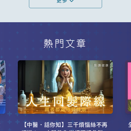
更多
熱門文章
攻
【中醫．話你知】三千煩惱絲不再