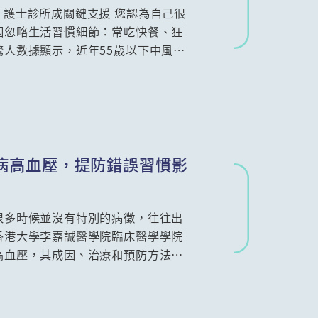
，護士診所成關鍵支援 您認為自己很
因忽略生活習慣細節：常吃快餐、狂
人數據顯示，近年55歲以下中風人
中風急救程序更是關鍵。九龍東醫院聯
顧問護師(中風科)劉敏珊為你解析✅
✅ 致命急救錯誤及✅ 中風科護士診
病高血壓，提防錯誤習慣影
很多時候並沒有特別的病徵，往往出
香港大學李嘉誠醫學院臨床醫學學院
高血壓，其成因、治療和預防方法。
大學中醫學院助理講師註冊中醫潘彥