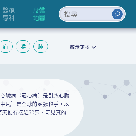
醫療
身體
專科
地圖
肩
喉
肺
顯示更多
皮膚
情緒
脈心臟病（冠心病）是引致心臟
和中風）是全球的頭號殺手，以
即每天便有接近20宗，可見真的