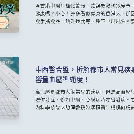
🔥香港中風年輕化警報！錯誤急救恐致命⛑️
健康嗎？小心！許多看似健康的香港人，卻
飲手搖飲品、缺乏運動等，埋下中風風險。驚
數急升3成！預防中風刻不容緩！學習正確
網顧問護師(中風科)余忠諍、新界東醫院聯網
中風年輕化趨勢、✅「談笑用兵」辨識口訣、
所身心支援方案。
中西醫合璧，拆解都市人常見疾
響量血壓準繩度！
高血壓是都市人很常見的疾病，但是高血壓
現併發症，例如中風、心臟病時才會發病。
內科學系臨床助理教授陳熠恒醫生講解何謂
而中醫視高血壓為肝腎陰陽失調，香港中文
璋醫師也會分享中醫的治療方法。