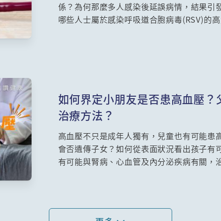
係？為何那麼多人感染後延誤病情，結果引
哪些人士屬於感染呼吸道合胞病毒(RSV)
的特效藥，因此醫生一再呼籲預防感染非常
預防？心臟科專科張仁宇醫生將為你詳細講
如何界定小朋友是否患高血壓？
治療方法？
高血壓不只是成年人獨有，兒童也有可能患
會否遺傳子女？如何從表面狀況看出孩子有
有可能與腎病、心血管及內分泌疾病有關，
生及連英傑醫生為大家講解。