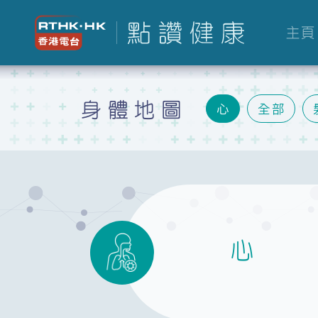
主頁
身體地圖
心
全部
胃
肝
腎
生殖
心