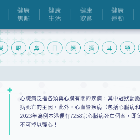
健康
健康
健康
健康
焦點
生活
飲食
運動
髮
眼
鼻
囗
顏
腦
耳
頸
膽
腸
泌尿
關節
手
膝
腳
心臟病泛指各類與心臟有關的疾病，其中冠狀動
病死亡的主因。此外，心血管疾病（包括心臟病
2023年為例本港便有7258宗心臟病死亡個案，
不可掉以輕心！