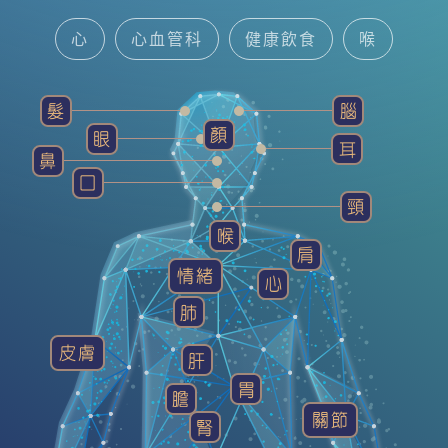
心
心血管科
健康飲食
喉
中醫智慧
耳鼻喉科
腦神經內/外科
髮
腦
顏
眼
健康貼士
髮
精神科
耳
鼻
囗
頸
喉
肩
情緒
心
肺
皮膚
肝
胃
膽
關節
腎