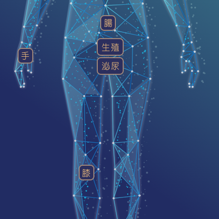
腸
生殖
手
泌尿
膝