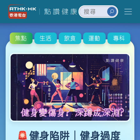
焦點
生活
飲食
運動
專科
🚨健身陷阱｜健身過度