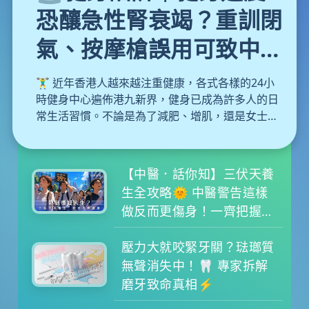
恐釀急性腎衰竭？重訓閉
氣、按摩槍誤用可致中
風！醫生教你避開運動陷
🏋️‍♂️ 近年香港人越來越注重健康，各式各樣的24小
阱
時健身中心遍佈港九新界，健身已成為許多人的日
常生活習慣。不論是為了減肥、增肌，還是女士們
近年熱捧的普拉提，大家都在追求更完美的體態。
然而，運動固然對身體有益，但背後亦隱藏著不少
容易被忽略的盲點。如果你抱著「No pain, no
【中醫．話你知】三伏天養
gain」的心態盲目苦練，甚至放鬆警惕，健身隨時
生全攻略🌞 中醫警告這樣
會變成「傷身」。本文為大家拆解健身常見的致命
做反而更傷身！一齊把握冬
陷阱與正確的熱身與冷卻運動，更附上每日蛋白質
病夏治黃金期
攝取分量計算公式，教你聰明增肌不傷身。
壓力大就咬緊牙關？琺瑯質
無聲消失中！🦷 專家拆解
磨牙致命真相⚡