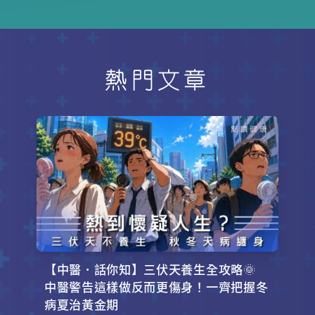
腰圍標準以及保持理想體重的方法。
無論是改善生活習慣還是選擇合適的
運動方式，這些簡單又實用的建議，
將助你早日擺脫肚腩困擾，恢復自信
身型。
熱門文章
【中醫．話你知】三伏天養生全攻略🌞
中醫警告這樣做反而更傷身！一齊把握冬
病夏治黃金期