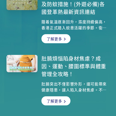
大部分營養！營養師建議：想保留最
及防蚊措施！(外遊必備)各
多營養，清蒸是最佳選擇；若偏愛煲
國登革熱最新資訊連結
湯，一定要「連湯帶瓜」一起吃，才
能攝取全部精華。本文詳細解析各種
隨着氣溫逐漸回升，濕度持續偏高，
烹調方式的優缺點，教你用最聰明的
香港正式踏入蚊患活躍的季節。衞生
方法，吃進冬瓜的每一分營養。
署衞生防護中心正調查本港今年首宗
了解更多
本地登革熱個案，並聯同多個政府部
門採取防控措施。市民需提高警覺，
了解登革熱的傳播方式、病徵及有效
防蚊方法，以預防感染。
肚腩煩惱陷身材焦慮？成
因、運動、腰圍標準與體重
管理全攻略！
肚腩突出不僅影響外形，還可能帶來
健康隱患，讓人陷入身材焦慮。不少
人因飲食不當、缺乏運動或壓力過
了解更多
大，導致腹部脂肪積聚，難以消除。
本文將深入分析肚腩形成的原因，介
紹有效的減肚腩運動，並幫助你了解