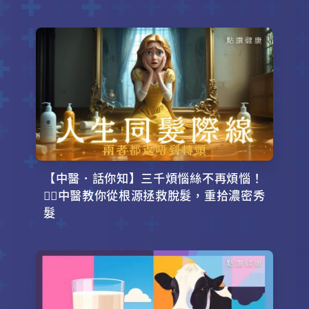
【中醫．話你知】三千煩惱絲不再煩惱！
💇‍♂️中醫教你從根源拯救脫髮，重拾濃密秀
髮