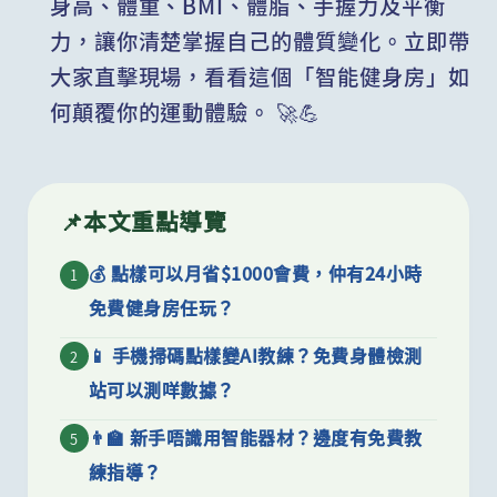
身高、體重、BMI、體脂、手握力及平衡
力，讓你清楚掌握自己的體質變化。立即帶
大家直擊現場，看看這個「智能健身房」如
何顛覆你的運動體驗。 🚀💪
📌
本文重點導覽
💰 點樣可以月省$1000會費，仲有24小時
1
免費健身房任玩？
📱 手機掃碼點樣變AI教練？免費身體檢測
2
站可以測咩數據？
👨‍🏫 新手唔識用智能器材？邊度有免費教
5
練指導？