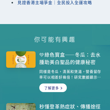
見證香港主場爭金｜全民投入全運攻略
你可能有興趣
💚綠色寶盒——冬瓜：去水
腫助美白聖品的健康秘密
同樣是冬瓜，清蒸和煲湯，營養留存
率可以相差好幾倍！研究數據顯示，
這個在冷天萌芽、熱天成熟的清潤食
了解更多
材，其營養非常「怕水怕熱」。水溶
性維生素如B群和C，在高溫長時間烹
煮下容易流失到湯汁中——這正是為什
麼許多人喝冬瓜湯不吃冬瓜，浪費了
秒懂登革熱症狀、傳播途徑