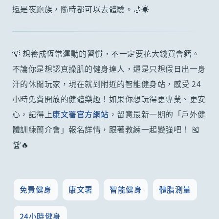
還是夜跑族，隨時都可以去體驗。🌙☀️
💡 想養成恆常運動的習慣，不一定要花大錢買會籍。
不論你是想認真操肌的健身達人，還是只想假日出一身
汗的休閒玩家，現在就到附近的智能健身站，感受 24
小時免費開放的健體樂趣！如果你想玩得更專業、更安
心，記得上
康文署官方網站
，留意最新一期的「戶外健
體訓練簡介會」報名詳情，跟著教練一起變強吧！ 🎽
🏆🔥
免費健身
康文署
智能健身
體脂測量
24小時健身