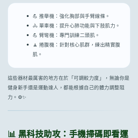
💪 推舉機：強化胸部與手臂線條。
🚴 單車機：提升心肺功能與下肢肌力。
💪 臂彎機：專門訓練二頭肌。
🧘 捲腹機：針對核心肌群，練出精實腹
肌。
這些器材最厲害的地方在於「可調較力度」，無論你是
健身新手還是運動達人，都能根據自己的體力調整阻
力。⚙️✨
📊 黑科技助攻：手機掃碼即看運