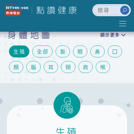
身體地圖
顯示更多
生殖
全部
髮
眼
鼻
囗
顏
腦
耳
頸
肩
喉
心
肺
胃
肝
腎
膽
腸
泌尿
關節
手
膝
腳
皮膚
情緒
生殖