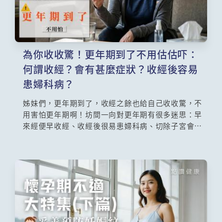
為你收收驚！更年期到了不用估估吓：
何謂收經？會有甚麼症狀？收經後容易
患婦科病？
姊妹們，更年期到了，收經之餘也給自己收收驚，不
用害怕更年期啊！坊間一向對更年期有很多迷思：早
來經便早收經、收經後很易患婦科病、切除子宮會令
更年期提早來臨等。到底收經的定義是甚麼？經歷更
年期會出現甚麼症狀？既然這些症狀不能倖免，有甚
麼方法可以舒緩這些身體不適？服用荷爾蒙是否好方
法？且讓瑪麗醫院婦產科顧問醫生高嘉意醫生為你一
一解答心裏這些謎。