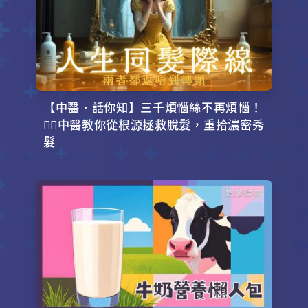
【中醫．話你知】三千煩惱絲不再煩惱！
💇‍♂️中醫教你從根源拯救脫髮，重拾濃密秀
髮