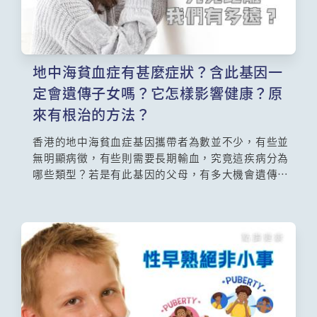
地中海貧血症有甚麼症狀？含此基因一
定會遺傳子女嗎？它怎樣影響健康？原
來有根治的方法？
香港的地中海貧血症基因攜帶者為數並不少，有些並
無明顯病徵，有些則需要長期輸血，究竟這疾病分為
哪些類型？若是有此基因的父母，有多大機會遺傳子
女？治療方面，現時不一定要進行近親骨髓移植，即
使無血緣關係的人也可以通過驗血和抽血，捐贈造血
細胞，讓患者一生不需要接受輸血和除鐵治療，從而
根治這疾病，詳情由兒童血液及腫瘤科專科陳祐祈醫
生講解。