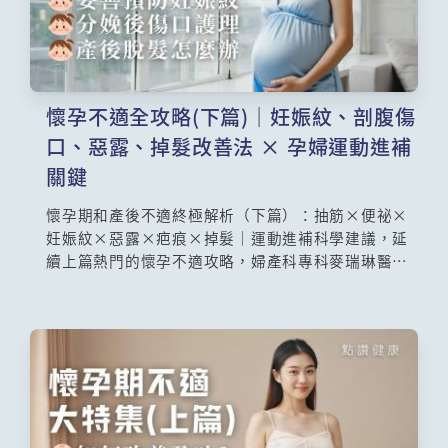
懷孕不適全攻略(下篇)｜妊娠紋、剖腹傷
口、惡露、掉髮改善法 × 孕婦運動進補
關鍵
懷孕期和產後不適終極解析（下篇）：抽筋×便祕×
妊娠紋×惡露×疤痕×掉髮｜運動進補科學建議，延
續上篇熱門的懷孕不適攻略，婦產科專科麥瑞琳醫生
深入剖析懷孕後期至產後恢復期的關鍵挑戰：孕期抽
筋、便祕痔瘡、妊娠紋預防，以及惡露觀察、剖腹產
傷口護理，還有產後大脫髮怎麼辦？進補要注意甚
麼？更破解「產婦進補迷思」與「運動安全時機」，
助媽媽們科學度過產褥期！