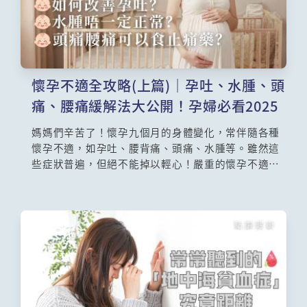
懷孕不適全攻略(上篇)｜孕吐、水腫、頭
痛、腰痛緩解法大公開！孕婦必看2025
媽媽們辛苦了！懷孕九個月的身體變化，常伴隨各種
懷孕不適，如孕吐、腰背痛、頭痛、水腫等。雖然這
些症狀普遍，但絕不能掉以輕心！嚴重的懷孕不適可
能隱藏風險，如伴隨高血壓、蛋白尿、劇烈嘔吐或疼
痛，可能是妊娠毒血症、子癇前症等危險疾病的警
訊。即使狀況正常，了解如何舒緩這些孕期症狀至關
重要。婦產科專科麥瑞琳醫生與你探討孕吐改善方
法、懷孕水腫正常與否的判斷、以及孕婦頭痛和腰痛
的處理方式。