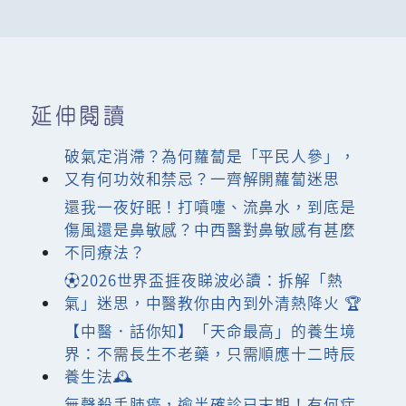
延伸閱讀
破氣定消滯？為何蘿蔔是「平民人參」，
又有何功效和禁忌？一齊解開蘿蔔迷思
還我一夜好眠！打噴嚏、流鼻水，到底是
傷風還是鼻敏感？中西醫對鼻敏感有甚麼
不同療法？
⚽2026世界盃捱夜睇波必讀：拆解「熱
氣」迷思，中醫教你由內到外清熱降火 🏆
【中醫．話你知】「天命最高」的養生境
界：不需長生不老藥，只需順應十二時辰
養生法🕰️
無聲殺手肺癌，逾半確診已末期！有何症