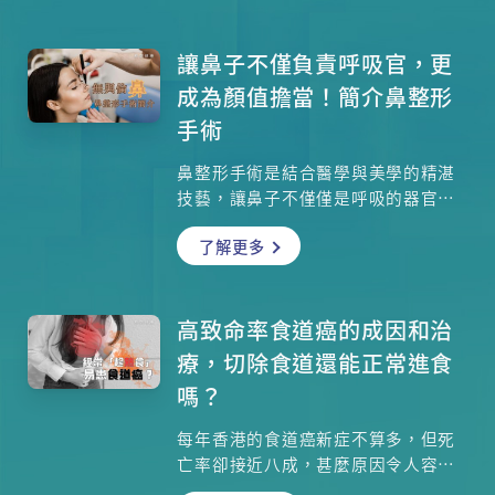
菌對我們有多重要？不少人會購買市
面上的益生菌補充劑來食用，有甚麼
需要注意？我們可以從一般食物中吸
讓鼻子不僅負責呼吸官，更
收益生菌嗎？前中大醫學院院長陳家
成為顏值擔當！簡介鼻整形
亮教授將一一講解。
手術
鼻整形手術是結合醫學與美學的精湛
技藝，讓鼻子不僅僅是呼吸的器官，
更成為臉部的美麗焦點。無論是修復
了解更多
因受傷或先天缺陷而造成的結構問
題，還是追求和諧面容的美觀調整，
現代鼻整形技術都能滿足您的需求。
本集邀請整形外科專科醫生麥忻華醫
高致命率食道癌的成因和治
生為大家解答種種疑問。
療，切除食道還能正常進食
嗎？
每年香港的食道癌新症不算多，但死
亡率卻接近八成，甚麼原因令人容易
導致患上食道癌？坊間有傳趁熱吃會