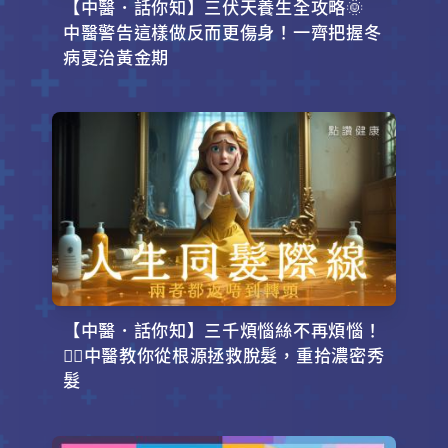
【中醫．話你知】三伏天養生全攻略🌞
中醫警告這樣做反而更傷身！一齊把握冬
病夏治黃金期
【中醫．話你知】三千煩惱絲不再煩惱！
💇‍♂️中醫教你從根源拯救脫髮，重拾濃密秀
髮