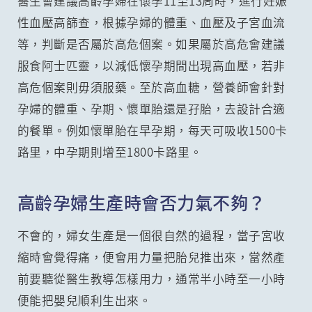
醫生會建議高齡孕婦在懷孕11至13周時，進行妊娠
性血壓高篩查，根據孕婦的體重、血壓及子宮血流
等，判斷是否屬於高危個案。如果屬於高危會建議
服食阿士匹靈，以減低懷孕期間出現高血壓，若非
高危個案則毋須服藥。至於高血糖，營養師會針對
孕婦的體重、孕期、懷單胎還是孖胎，去設計合適
的餐單。例如懷單胎在早孕期，每天可吸收1500卡
路里，中孕期則增至1800卡路里。
高齡孕婦生產時會否力氣不夠？
不會的，婦女生產是一個很自然的過程，當子宮收
縮時會覺得痛，便會用力量把胎兒推出來，當然產
前要聽從醫生教導怎樣用力，通常半小時至一小時
便能把嬰兒順利生出來。