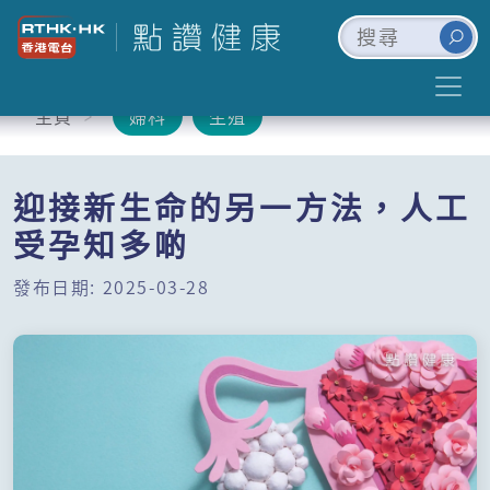
主頁
婦科
生殖
迎接新生命的另一方法，人工
受孕知多啲
發布日期: 2025-03-28