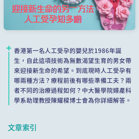
香港第一名人工受孕的嬰兒於1986年誕
生，自此這項技術為無數渴望生育的男女帶
來迎接新生命的希望。到底現時人工受孕有
哪兩種方法？療程前後有哪些準備工夫？兩
者不同的治療過程如何？中大醫學院婦產科
學系助理教授陳耀樑博士會為你詳細解答。
文章索引