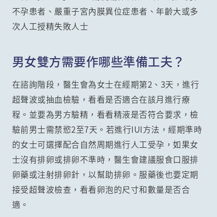
不孕患者、嚴重子宮內膜異位症患者、年齡大或多
次人工授精失敗人士
男女雙方需要作哪些準備工夫？
在諮詢階段，醫生會為女士在經期第2、3天，進行
超聲波或抽血檢驗，看看是否適合在該月進行療
程。並要為男方驗精，看看精液是否符合要求，檢
驗前男士需禁慾2至7天。若進行IUI方法，經期準時
的女士可選擇配合自然周期進行人工受孕，如果女
士沒有排卵或排卵不準時，醫生會建議服食口服排
卵藥或注射排卵針，以幫助排卵。服藥後也要定期
接受超聲波檢查，看看卵泡的尺寸和數量是否合
適。