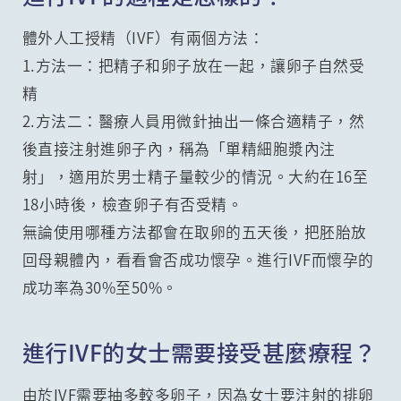
體外人工授精（IVF）有兩個方法：
1.方法一：把精子和卵子放在一起，讓卵子自然受
精
2.方法二：醫療人員用微針抽出一條合適精子，然
後直接注射進卵子內，稱為「單精細胞漿內注
射」，適用於男士精子量較少的情況。大約在16至
18小時後，檢查卵子有否受精。
無論使用哪種方法都會在取卵的五天後，把胚胎放
回母親體內，看看會否成功懷孕。進行IVF而懷孕的
成功率為30%至50%。
進行IVF的女士需要接受甚麼療程？
由於IVF需要抽多較多卵子，因為女士要注射的排卵