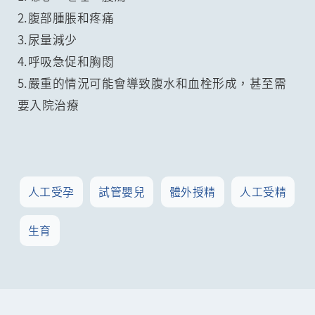
2.腹部腫脹和疼痛
3.尿量減少
4.呼吸急促和胸悶
5.嚴重的情況可能會導致腹水和血栓形成，甚至需
要入院治療
人工受孕
試管嬰兒
體外授精
人工受精
生育