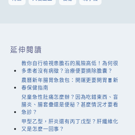
延伸閱讀
教你自行檢視患膽石的風險高低！為何很
多患者沒有病徵？治療便要摘除膽囊？
農曆新年腸胃急救包：開運更要開胃🧧新
春保健指南
兒童急性肚痛怎麼辦？因為吃錯東西、盲
腸炎、腸套疊還是便秘？甚麼情況才要看
急診？
甲型乙型，肝炎還有丙丁戊型？肝纖維化
又是怎麼一回事？