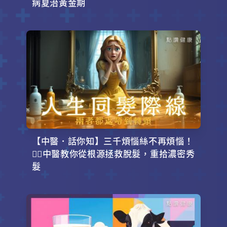
病夏治黃金期
【中醫．話你知】三千煩惱絲不再煩惱！
💇‍♂️中醫教你從根源拯救脫髮，重拾濃密秀
髮