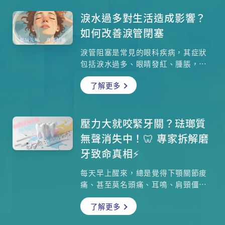
人應擁有 32 顆恆牙，而這一切的基礎
在於 乳牙護理。許多家長誤以為乳牙
淚水過多對生活造成影響？
早晚會換，蛀了也沒關係，卻忽視了
如何改善淚管閉塞
乳牙具有「空間維持」的重任。若乳
牙過早因蛀牙拔除，後方的牙齒會移
淚管阻塞是常見的眼科疾病，其症狀
位，直接導致未來恆齒排列混亂。本
包括淚水過多、眼睛發紅、腫脹，甚
文將帶你走進兒童牙科的世界，拆解
至可能伴隨着感染。本集請來香港中
如何透過正確清潔與定期檢查，並整
了解更多
文大學醫學院眼科及視覺科學學系副
合港大兒童齒科專家、牙醫及中醫博
教授莊金隆醫生，與大家深入探討淚
士建議，為家長提供中西合璧的護齒
管阻塞的成因、症狀、診斷方法和治
方案。讓我們重新定義口腔健康，別
療方案，幫助大衆更好地理解和應對
壓力大就咬緊牙關？琺瑯質
讓孩子的笑容輸在起跑線上。
這一常見眼疾。
無聲消失中！🦷 專家拆解磨
牙致命真相⚡
每天早上醒來，總是覺得下顎關節痠
痛、甚至莫名頭痛、耳鳴、肩頸僵硬
嗎？這很可能是你昨晚在睡夢中瘋狂
了解更多
「咬牙切齒」的警訊！長期睡眠磨牙
不但會讓牙齒敏感，更會對顳顎關節