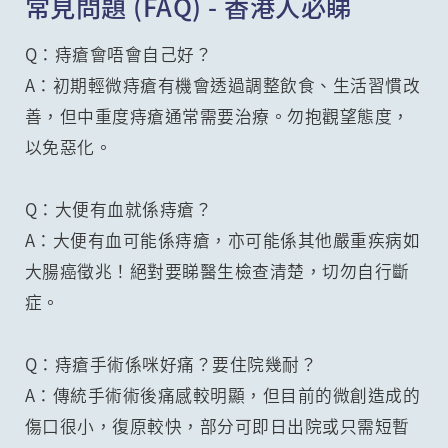
常見問題 (FAQ) - 香港人必睇
Q：痔瘡會唔會自己好？
A：初期輕微痔瘡有機會透過調整飲食、生活習慣改
善，但中重度痔瘡通常需要治療。勿抱觀望態度，
以免惡化。
Q：大便有血就係痔瘡？
A：大便有血可能係痔瘡，亦可能係其他嚴重疾病如
大腸癌徵兆！絕對要睇醫生檢查清楚，切勿自行斷
症。
Q：痔瘡手術係咪好痛？要住院幾耐？
A：傳統手術術後痛感較明顯，但目前的微創造成的
傷口很小，復原較快，部分可即日出院或只需短暫