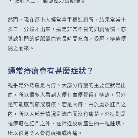
• 肥胖人士： 腹部壓力長期偏高
然而，現在都市人經常拿手機進廁所，結果常常十
多二十分鐘才出來，這是非常不良的如廁習慣，亦
導致肛門的靜脈叢血管長時間充血，受壓，痔瘡便
隨之而來。
通常痔瘡會有甚麼症狀？
視乎是外痔還是內痔。大部分痔瘡的主要症狀是出
血，所以很多人看到大便有血便覺得有痔瘡，另外
是可能感到痛或痕癢。若是內痔，由於處於肛門之
內，所以大部分情況是流血而沒有痛楚。外痔則是
指痔瘡在肛門之外，在附近皮膚產生的一粒腫塊，
所以很易令人覺得痕癢或疼痛。