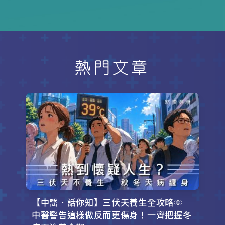
造成慢性傷害。西方醫學指出，磨牙
往往與壓力、咖啡因攝取、甚至睡眠
窒息症息息相關。想知道如何自我檢
測與改善嗎？本文由中西醫專家為你
解密，從牙醫護牙套、生活習慣調整
到中醫「疏肝健脾」的草本茶飲，教
熱門文章
你5大對症下藥的紓緩妙招，徹底告別
晨起痠痛！
【中醫．話你知】三伏天養生全攻略🌞
中醫警告這樣做反而更傷身！一齊把握冬