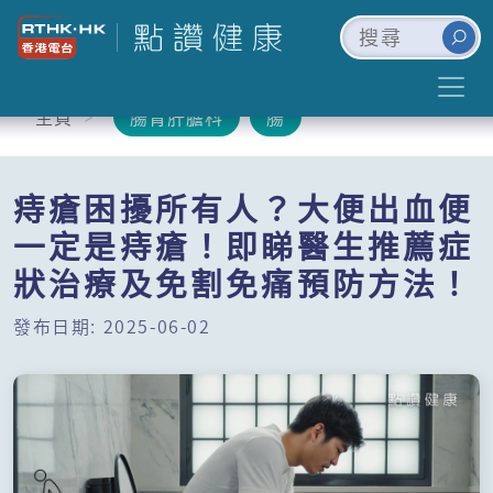
主頁
腸胃肝膽科
腸
痔瘡困擾所有人？大便出血便
一定是痔瘡！即睇醫生推薦症
狀治療及免割免痛預防方法！
發布日期: 2025-06-02