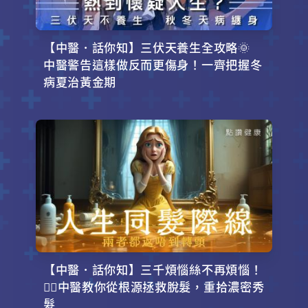
【中醫．話你知】三伏天養生全攻略🌞
中醫警告這樣做反而更傷身！一齊把握冬
病夏治黃金期
【中醫．話你知】三千煩惱絲不再煩惱！
💇‍♂️中醫教你從根源拯救脫髮，重拾濃密秀
髮