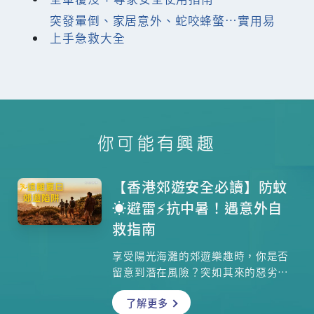
突發暈倒、家居意外、蛇咬蜂螫…實用易
上手急救大全
你可能有興趣
【香港郊遊安全必讀】防蚊
☀️避雷⚡️抗中暑！遇意外自
救指南
享受陽光海灘的郊遊樂趣時，你是否
留意到潛在風險？突如其來的惡劣天
氣、中暑危機、甚至蚊蟲叮咬，都可
了解更多
能讓輕鬆的郊遊演變成急症室之旅。