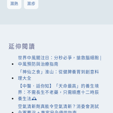
濕熱
濕疹
延伸閱讀
世界中風關注日：分秒必爭，搶救腦細胞 |
中風預防與治療指南
「神仙之食」淮山：從健脾養胃到創意料
理大全
【中醫．話你知】「天命最高」的養生境
界：不需長生不老藥，只需順應十二時辰
養生法🕰️
空氣清新劑真能令空氣清新？消委會測試
全軍覆沒 + 專家安全使用指南