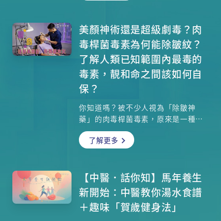
瑪麗醫院急症科顧問醫生徐錫漢醫生
為大家深入剖析香港郊遊常見意外及
專業應對策略，助你安全出行。
美顏神術還是超級劇毒？肉
毒桿菌毒素為何能除皺紋？
了解人類已知範圍內最毒的
毒素，靚和命之間該如何自
保？
你知道嗎？被不少人視為「除皺神
藥」的肉毒桿菌毒素，原來是一種超
級毒素，1克已能殺死1000萬人！這
了解更多
種超強毒素除皺的原理是甚麼？基督
教聯合醫院臨床毒理部及香港中毒控
制中心顧問醫生陳志強醫生講解如果
不幸中毒，會出現甚麼症狀？現時的
【中醫．話你知】馬年養生
解毒劑能否完全清除體內毒素？不想
新開始：中醫教你湯水食譜
中毒、甚至出現致命危險，選擇由註
＋趣味「賀歲健身法」
冊醫生注射是重中之重！