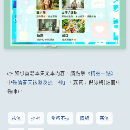
👉 如想重溫本集足本內容，請點擊
《精靈一點》-
中醫論春天袪濕及提「神」
，嘉賓：倪詠梅(註冊中
醫師)。
祛濕
提神
食慾不振
情緒
寒濕