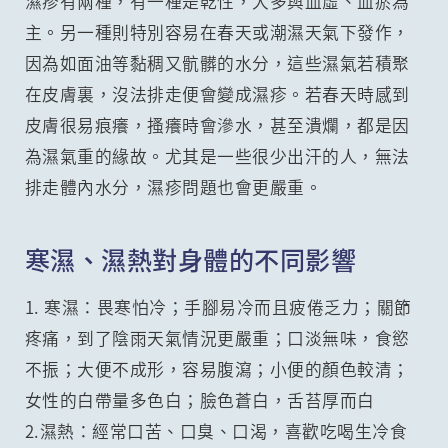
濕疹有兩種，有一種是乾性，大多與血虛、血瘀為
主。另一種則特別容易在春天或潮濕天氣下發作，
因為如面油等黏稠又骯髒的水分，這些濕氣若積聚
在皮膚裏，沒法排走便會變成濕疹。若春天時感到
皮膚很易痕癢，搔癢時會滲水，甚至潰爛，都是因
為濕氣重的緣故。尤其是一些很少出汗的人，無法
排走體內水分，濕疹問題也會更嚴重。
寒濕、濕熱對身體的不同影響
1. 寒濕：畏寒怕冷；手腳易冷而且疲倦乏力；關節
疼痛，到了陰雨天氣情況更嚴重；口淡無味，食慾
不振；大便不成形，容易腹瀉；小便的顏色較清；
女性的白帶量多色白；臉色蒼白，舌苔厚而白
2.濕熱：經常口苦、口臭、口渴，喜歡吃喝生冷食