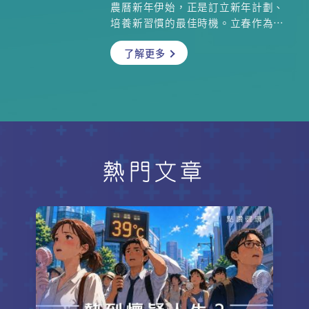
農曆新年伊始，正是訂立新年計劃、
培養新習慣的最佳時機。立春作為二
十四節氣之首，象徵春天開始，天氣
了解更多
乍暖還寒。俗語云「一年之計在於
春」，如何順應節氣養生保健，為身
體打下健康基礎？本文由註冊中醫師
與物理治療師聯手，結合中醫智慧與
現代運動科學，為您提供實用指南，
助您馬年活力充沛，身心平衡。無論
你是氣血弱的怕冷族，還是濕氣重的
疲勞族，都能找到對應調理法，順應
熱門文章
節氣啟動健康的一年！