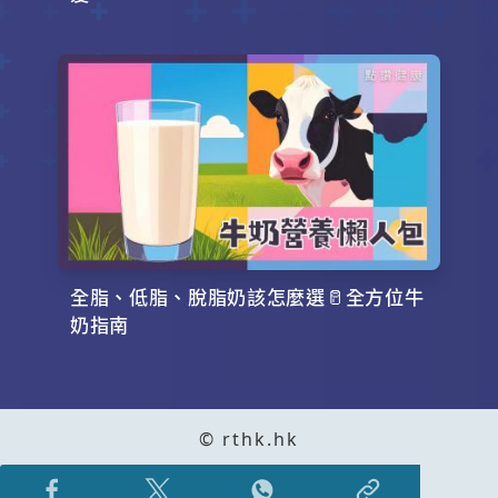
全脂、低脂、脫脂奶該怎麼選🥛全方位牛
奶指南
© rthk.hk