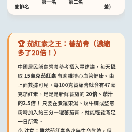
第一名
第二名
養排名
差)
🏆 茄紅素之王：蕃茄膏（濃縮
多了20倍！）
中國居民膳食營養參考攝入量建議，每天攝
取
15毫克茄紅素
有助維持心血管健康。由
上面數據可見，每100克蕃茄膏就含有47毫
克茄紅素，足足是新鮮蕃茄的
20倍、茄汁
的2.5倍！
只要在煮羅宋湯、炆牛腩或整意
粉時加入約三分一罐蕃茄膏，就能輕鬆滿足
一日所需。
⚠️ 注意：雖然茄紅素多吃無生命危險，但