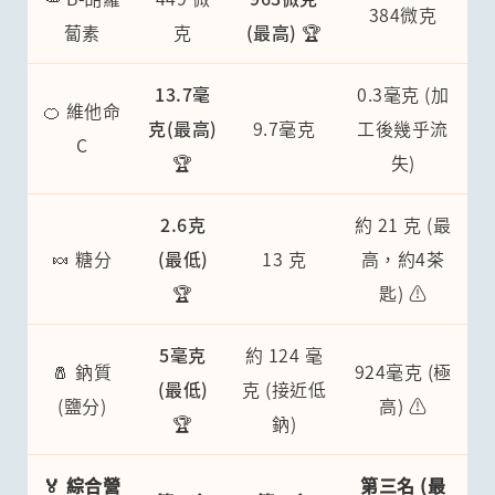
384微克
蔔素
克
(最高) 🏆
13.7毫
0.3毫克 (加
🍊 維他命
克(最高)
9.7毫克
工後幾乎流
C
🏆
失)
2.6克
約 21 克 (最
🍬 糖分
(最低)
13 克
高，約4茶
🏆
匙) ⚠️
5毫克
約 124 毫
🧂 鈉質
924毫克 (極
(最低)
克 (接近低
(鹽分)
高) ⚠️
🏆
鈉)
🏅 綜合營
第三名 (最