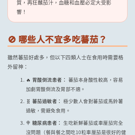
質，再狂蘸茄汁，血糖和血壓必定大受影
響！
🚫 哪些人不宜多吃蕃茄？
雖然蕃茄好處多，但以下四類人士在食用時需要格
外留神：
🔥 胃酸倒流患者：
蕃茄本身酸性較高，容易
加劇胃酸倒流及胃部不適。
🧬 蕃茄過敏者：
極少數人會對蕃茄或馬鈴薯
過敏，需避免食用。
🍭 糖尿病患者：
生吃新鮮蕃茄或車厘茄完全
沒問題（餐與餐之間吃10粒車厘茄是很好的健