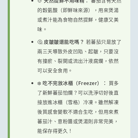
🍲 天然提鮮不用味精：
蕃茄含有天然
的穀氨酸（即鮮味來源），用來煲湯
或煮汁能為食物自然提鮮，健康又美
味。
🤔 皮皺皺還能吃嗎？
若蕃茄只是放了
兩三天導致外皮凹陷、起皺，只要沒
有撞瘀、裂開或流出汁液腐爛，依然
可以安全食用。
❄️ 吃不完放冰櫃（Freezer）：
買多
了新鮮蕃茄怕爛？可以洗淨切好後直
接放進冰櫃（雪格）冷凍。雖然解凍
後質感會變軟不適合生吃，但用來煮
蕃茄汁、意粉醬或煲湯則非常完美，
能保存得更久！