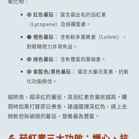
氧化物：
🔴 紅色蕃茄：
富含最出名的茄紅素
（Lycopene）及胡蘿蔔素。
🟠 橙色蕃茄：
含有較多葉黃素（Lutein），
對眼睛視力非常有益。
🟢 綠色蕃茄：
含有豐富的葉綠素。
🟣 紫藍色/黑色蕃茄：
蘊含大量花青素，抗氧
化功能極佳。
越熟透、越深紅的蕃茄，其茄紅素含量就越高。購
買時如果打算即日煮食，建議選擇深紅色、摸上去
微軟但無破損的蕃茄，營養最為豐富。
💪 茄紅素三大功效：護心、抗