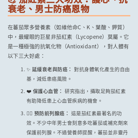
衰老、男士防癌恩物
在蕃茄眾多營養素（如維他命C、K、葉酸、鉀質）
中，最耀眼的巨星非茄紅素（Lycopene）莫屬。它
是一種極強的抗氧化物（Antioxidant），對人體有
以下三大好處：
✨ 延緩衰老與防癌：
對抗身體氧化產生的自由
基，減低患癌風險。
❤️ 保護心血管：
研究指出，攝取足夠茄紅素
有助降低患上心血管疾病的機會。
🧔‍♂️ 預防前列腺癌：
這是茄紅素最著名的功
效。不少中年男士會刻意多吃蕃茄或補充劑來
保護前列腺。不過營養師提醒，蕃茄並非靈丹