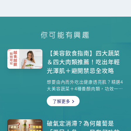
你可能有興趣
【美容飲食指南】四大蔬菜
＆四大肉類推薦！吃出年輕
光澤肌＋避開禁忌全攻略
想要由內而外吃出健康透亮肌？精選4
大美容蔬菜＋4種養顏肉類，功效一次
解析！天然食物中的高維他命C、抗氧
了解更多
化成分、膠原蛋白促進因子，助你輕
鬆實踐美容飲食，同時避開食用地
雷！
破氣定消滯？為何蘿蔔是