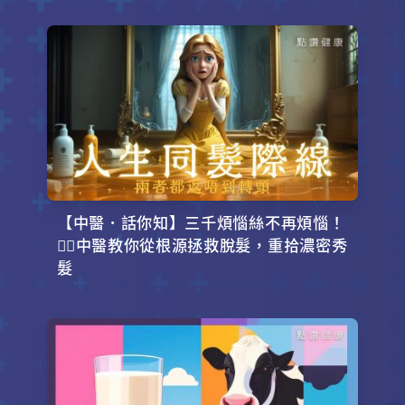
【中醫．話你知】三千煩惱絲不再煩惱！
💇‍♂️中醫教你從根源拯救脫髮，重拾濃密秀
髮