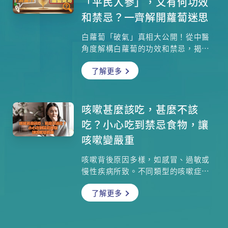
「平民人參」，又有何功效
和禁忌？一齊解開蘿蔔迷思
白蘿蔔「破氣」真相大公開！從中醫
角度解構白蘿蔔的功效和禁忌，揭開
消滯化痰的養生智慧！一文掌握蘿蔔
了解更多
防癌關鍵營養素、不適合食用的人
士，再附上「香煎味噌忌廉蘿蔔」的
健康食譜，教你用平民食材煮出高級
和風料理！
咳嗽甚麼該吃，甚麼不該
吃？小心吃到禁忌食物，讓
咳嗽變嚴重
咳嗽背後原因多樣，如感冒、過敏或
慢性疾病所致。不同類型的咳嗽症狀
各異，應對方法也需因人而異。本文
了解更多
將全面剖析咳嗽成因與分類，並分享
不宜食用的食物與中醫見解，幫助大
家找到合適的方法，改善咳嗽困擾。