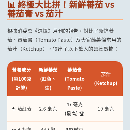
📊 終極大比拼！新鮮蕃茄 vs
蕃茄膏 vs 茄汁
根據消委會《選擇》月刊的報告，對比了新鮮蕃
茄、蕃茄膏（Tomato Paste）及大家蘸薯條常用的
茄汁（Ketchup），得出了以下驚人的營養數據：
營養成分
新鮮蕃茄
蕃茄膏
茄汁
(每100克
(紅色、
(Tomato
(Ketchup)
計算)
生)
Paste)
47 毫克
🍅 茄紅素
2.6 毫克
19 毫克
(最高) 🏆
🥕 Β-胡蘿
449 微
963微克