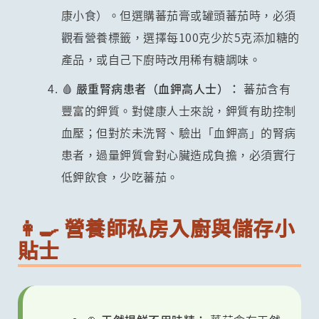
康小食）。但選購蕃茄膏或罐頭蕃茄時，必須
觀看營養標籤，選擇每100克少於5克添加糖的
產品，或自己下廚時改用稀有糖調味。
🩸 嚴重腎病患者（血鉀高人士）：
蕃茄含有
豐富的鉀質。對健康人士來說，鉀質有助控制
血壓；但對於未洗腎、驗出「血鉀高」的腎病
患者，過量鉀質會對心臟造成負擔，必須實行
低鉀飲食，少吃蕃茄。
👩‍🍳 營養師私房入廚與儲存小
貼士