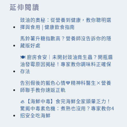
延伸閱讀
豉油的奧秘：從營養到健康，教你聰明選
擇與食用 | 健康飲食指南
馬鈴薯升糖指數高？營養師沒告訴你的隱
藏版好處
🍽️ 廚房食安｜未開封豉油竟生蟲？開瓶醬
油發霉原因揭秘！專家教你調味料正確保
存法
告別假後的藍色心情💙精神科醫生×營養
師聯手教你速返正軌
🦪【海鮮中毒】食完海鮮全家頭暈乏力！
驚揭中毒素危機：煮熟也沒用？專家教你4
招安全吃海鮮