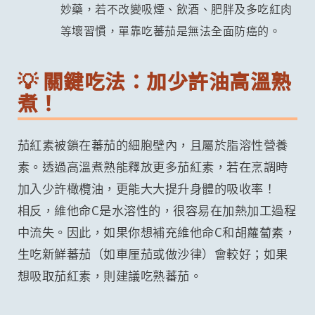
妙藥，若不改變吸煙、飲酒、肥胖及多吃紅肉
等壞習慣，單靠吃蕃茄是無法全面防癌的。
💡 關鍵吃法：加少許油高溫熟
煮！
茄紅素被鎖在蕃茄的細胞壁內，且屬於脂溶性營養
素。透過高溫煮熟能釋放更多茄紅素，若在烹調時
加入少許橄欖油，更能大大提升身體的吸收率！
相反，維他命C是水溶性的，很容易在加熱加工過程
中流失。因此，如果你想補充維他命C和胡蘿蔔素，
生吃新鮮蕃茄（如車厘茄或做沙律）會較好；如果
想吸取茄紅素，則建議吃熟蕃茄。