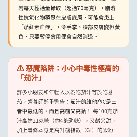
若每天極過量攝取（超過70毫克），脂溶
性抗氧化物積聚在皮膚底層，可能會患上
「茄紅素血症」，令手掌、臉部皮膚變橙黃
色，只要暫停食用便會自然消退。
⚠️ 惡魔陷阱：小心中毒性極高的
「茄汁」
許多小朋友和年輕人以為吃茄汁等於吃蕃
茄。營養師鄭重警告：
茄汁的維他命C是三
者中最低的，而且高糖又高鈉！
每100克茄
汁高達21克糖（約4茶匙糖），又鹹又甜。
加上薯條本身是高升糖指數（GI）的澱粉