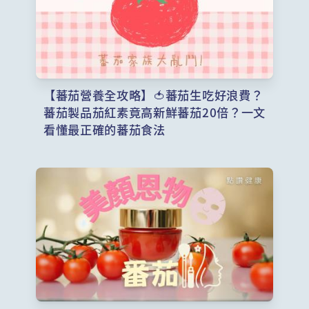
【蕃茄營養全攻略】🍅蕃茄生吃好浪費？
蕃茄製品茄紅素竟高新鮮蕃茄20倍？一文
看懂最正確的蕃茄食法