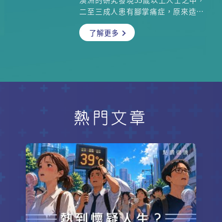
皮、真菌感染」等現象，務必立即檢
二至三成人患有腳掌痛症，原來造成
測血糖。本文解析糖尿病皮膚病變的
腳板疼痛的常見原因竟然多達八種！
關鍵特徵與自救對策！
了解更多
較常見的如拇趾外翻、足底筋膜炎的
成因和治療方法如何？除了醫生的治
療方案，自己如何通過簡單方法去減
輕病情？若飽受這些痛症煎熬，靠做
運動和改變生活習慣可以根治嗎？ 今
集我們請來香港足踝醫學會委員、骨
科專科戴希恩醫生討論多種腳掌痛症
的病徵，以及其預防和治療方法，為
熱門文章
大家解開各種迷思。