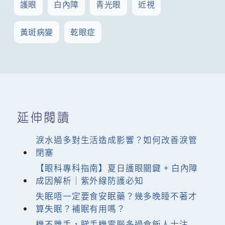
護眼
白內障
青光眼
近視
黃斑病變
乾眼症
延伸閱讀
淚水過多對生活造成影響？如何改善淚管
閉塞
【眼科專科指南】夏日護眼關鍵 + 白內障
成因解析｜紫外線防護必知
失眠唔一定要食安眠藥？幾多晚睡不著才
算失眠？補眠有用嗎？
機不離手，睇手機電腦多過食飯人士注