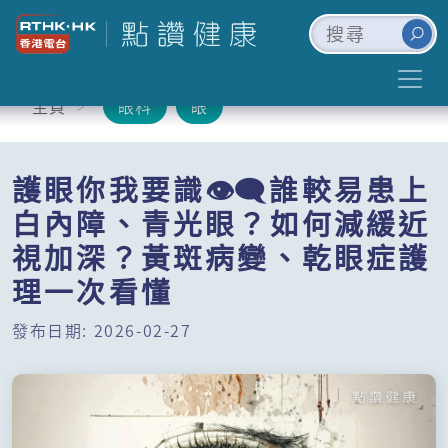
主頁
眼科
眼
護眼你我要識👁️‍🗨️誰較易患上
白內障、青光眼？如何減緩近
視加深？黃斑病變、乾眼症護
理一次看懂
發布日期: 2026-02-27