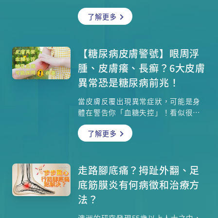
孕，香港中文大學醫學院婦產科學系
了解更多
梁德楊教授會講解高齡懷孕對母嬰的
健康容易帶來哪些風險？高齡婦女在
準備懷孕時，需要作哪些檢查？懷孕
期間又要進行哪些檢查，以確保不會
【糖尿病皮膚警號】眼周浮
出現高齡懷孕常見的問題？
腫、皮膚癢、長癬？6大皮膚
異常恐是糖尿病前兆！
當皮膚反覆出現異常症狀，可能是身
體在警告你「血糖失控」！看似很尋
常的皮膚痕癢，原來不只是敏感？眼
了解更多
周浮腫（眼袋）原來不只是老化所
致？還有面部出現暗瘡或黑斑，皮膚
受真菌感染而長癬等，這些全都有可
能是糖尿病引致！當血糖過高，血液
走路腳底痛？拇趾外翻、足
流過的身體各器官都會出現反應，而
底筋膜炎有何病徵和治療方
皮膚可說是最明顯的表徵之一。糖尿
法？
病皮膚症狀高達6成患者會出現，若合
併出現「眼周浮腫、皮膚癢、黑色棘
澳洲的研究發現55歲以上人士之中，