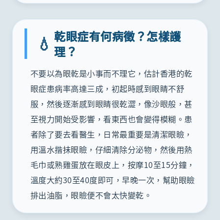
乾眼症有何病徵？怎樣護
💧
理？
不要以為眼乾是小事而不理它，估計香港的乾
眼症患病率高達三成，初起時感到眼睛不舒
服，然後逐漸感到眼睛很乾澀，像沙眼般，甚
至視力開始受影響，看東西也會變得模糊。患
者除了要去看醫生，日常最重要是清潔眼瞼，
用溫水揩抺眼瞼，仔細清除分泌物，然後用熱
毛巾或熟雞蛋放在眼皮上，按摩10至15分鐘，
溫度大約30至40度即可，早晚一次，幫助眼瞼
排出油脂，眼瞼便不會太快變乾。