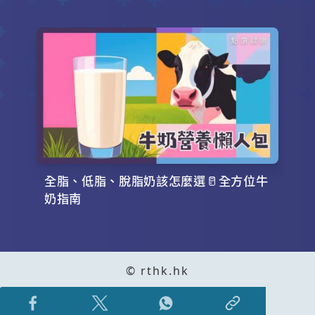
全脂、低脂、脫脂奶該怎麼選🥛全方位牛
奶指南
© rthk.hk