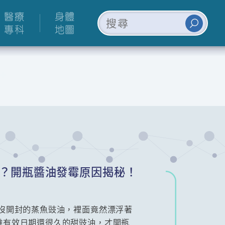
醫療
身體
專科
地圖
生蟲？開瓶醬油發霉原因揭秘！
還沒開封的蒸魚豉油，裡面竟然漂浮著
離有效日期還很久的甜豉油，才開瓶