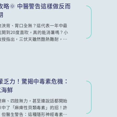
略🌞 中醫警告這樣做反而
期
流浹背、胃口全無？這代表一年中最
開到20度直吹，真的能消暑嗎？小
教授指出，三伏天雖然酷熱難耐，卻
。本文將為你拆解如何順應天時，透
家的精準食療與生活指南，教你輕鬆
夏！
頭暈乏力！驚揭中毒素危機：
吃海鮮
發麻、四肢無力，甚至連說話都開始
幸中了「麻痺性貝類毒素」的招！許
，但醫生警告：這種隱形神經毒素極