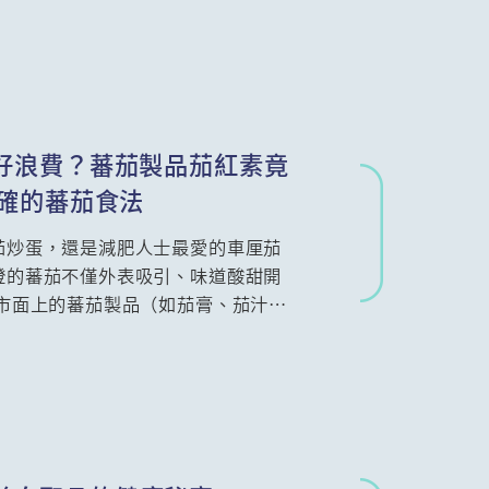
法消除！本文將為你揭開這項海鮮致命
理步驟，讓你吃得美味又安心。
吃好浪費？蕃茄製品茄紅素竟
正確的蕃茄食法
茄炒蛋，還是減肥人士最愛的車厘茄
澄的蕃茄不僅外表吸引、味道酸甜開
市面上的蕃茄製品（如茄膏、茄汁）
不論你是想為另一半預防前列腺癌，
養全攻略都將為你揭開最有效的吃
欖油和蕃茄製品吃出最強免疫力，同