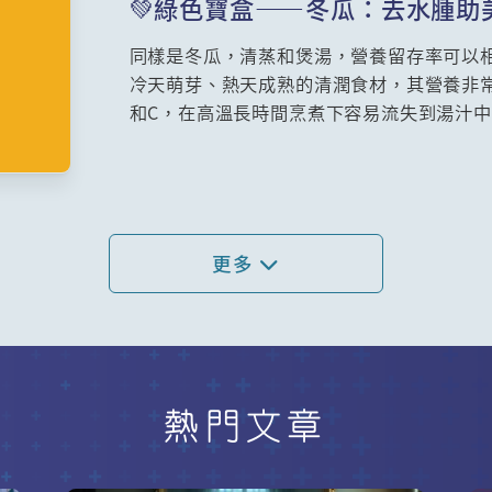
💚綠色寶盒——冬瓜：去水腫助
同樣是冬瓜，清蒸和煲湯，營養留存率可以
冷天萌芽、熱天成熟的清潤食材，其營養非
和C，在高溫長時間烹煮下容易流失到湯汁中
吃冬瓜，浪費了大部分營養！營養師建議：
若偏愛煲湯，一定要「連湯帶瓜」一起吃，
種烹調方式的優缺點，教你用最聰明的方法
更多
熱門文章