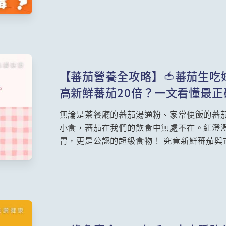
度耐熱，就算用100度沸水煮到爛也完全無
盲點，並教你日常烹調最關鍵的「防毒」處
【蕃茄營養全攻略】🍅蕃茄生
高新鮮蕃茄20倍？一文看懂最
無論是茶餐廳的蕃茄湯通粉、家常便飯的蕃
小食，蕃茄在我們的飲食中無處不在。紅澄
胃，更是公認的超級食物！ 究竟新鮮蕃茄與
在營養上有何分別？生吃和熟吃哪種更好？
還是想在日常飲食中護心抗炎，這篇蕃茄營
法。趕快點進來，看看營養師如何教你用橄
時避開加工調味的地獄隱形陷阱！