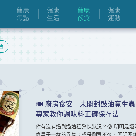
健康
健康
健康
健康
焦點
生活
飲食
運動
食
🍽️ 廚房食安｜未開封豉油竟
專家教你調味料正確保存法
你有沒有遇到過這種驚悚狀況？😰 明明是
像蟲子一樣的異物；或是剛買不久、明明距