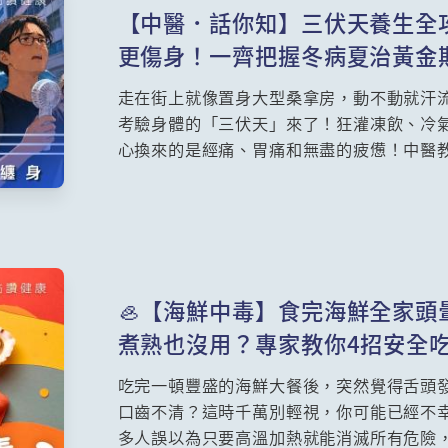
【中醫．話你知】三伏天養生全攻
更傷身！一齊把握冬病夏治黃金
走在街上就像置身大型桑拿房，動不動就汗
考驗身體的「三伏天」來了！狂灌凍飲、冷氣
心換來的是經痛、胃痛和無盡的疲憊！中醫
是人體陽氣最旺、最適合調理體質的黃金期
過「以熱制熱」的智慧來祛濕排毒。跟著專
打造不易生病的抗病體質，安然度過漫長盛
🦪【海鮮中毒】食完海鮮全家
煮熟也沒用？專家教你4招安全
吃完一頓豐盛的海鮮大餐後，突然覺得舌頭
口齒不清？這時千萬別輕視，你可能已經不
多人誤以為只要高溫加熱就能消滅所有危險