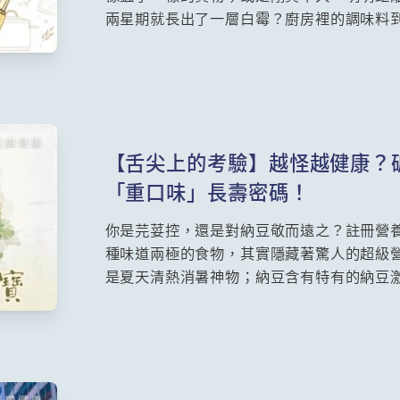
兩星期就長出了一層白霉？廚房裡的調味料
未開封的醬油會生蟲？未過期的醬汁又為何
對此現象的深度解析，並為你提供一套最安全
【舌尖上的考驗】越怪越健康？
「重口味」長壽密碼！
你是芫荽控，還是對納豆敬而遠之？註冊營
種味道兩極的食物，其實隱藏著驚人的超級
是夏天清熱消暑神物；納豆含有特有的納豆
腸道微生態；芫荽則是強效抗氧化劑，能助
報告，為你詳細拆解三大食材的功效與食用
味的養生人生！