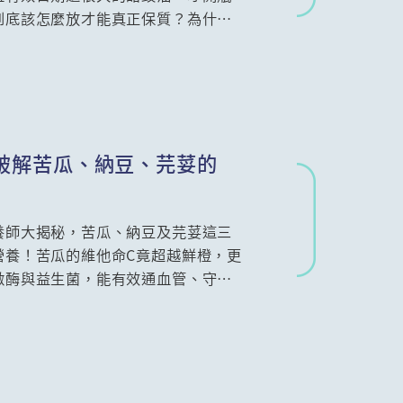
到底該怎麼放才能真正保質？為什麼
會發霉？本文特別整理食品科技專家
的廚房調味料保存指南！🛡️
破解苦瓜、納豆、芫荽的
養師大揭秘，苦瓜、納豆及芫荽這三
營養！苦瓜的維他命C竟超越鮮橙，更
激酶與益生菌，能有效通血管、守護
你護眼並延緩衰老。本文結合消委會
禁忌，教你如何吃得健康，逆轉重口