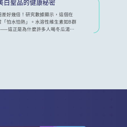
美白聖品的健康秘密
相差好幾倍！研究數據顯示，這個在
常「怕水怕熱」。水溶性維生素如B群
——這正是為什麼許多人喝冬瓜湯不
想保留最多營養，清蒸是最佳選擇；
才能攝取全部精華。本文詳細解析各
，吃進冬瓜的每一分營養。