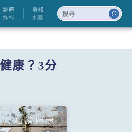
醫療
身體
專科
地圖
健康？3分