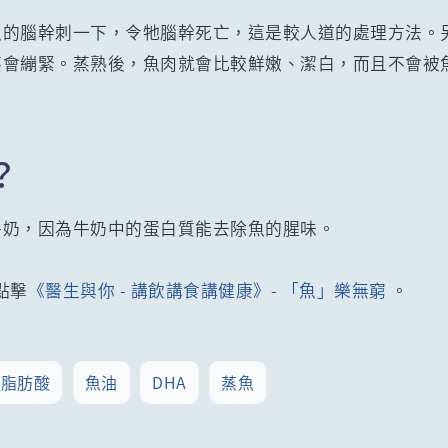
魚的腦幹刺一下，令牠腦幹死亡，這是較人道的處理方法。
不會繃緊。蒸熟後，魚肉就會比較鮮嫩、潔白，而且不會被
？
牛奶，因為牛奶中的蛋白質能去除魚的腥味。
點擊
《醫生與你 - 講飲講食講健康》- 「魚」樂無窮
。
脂肪酸
魚油
DHA
蒸魚