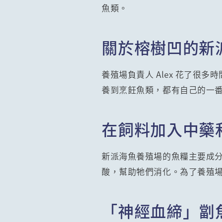
魚類。
關於榕樹凹的新
養殖場負責人 Alex 花了
養到烹飪魚類，都有自己的一
在飼料加入中藥
新派海魚養殖場的魚糧主要成
酸，幫助牠們消化。為了養殖場
「神經血締」劏