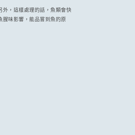
另外，這樣處理的話，魚類會快
魚腥味影響，能品嘗到魚的原