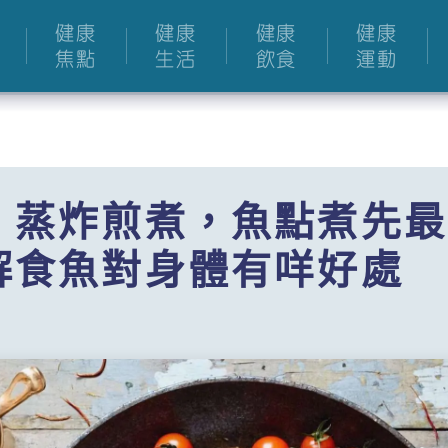
健康
健康
健康
健康
焦點
生活
飲食
運動
：蒸炸煎煮，魚點煮先最
解食魚對身體有咩好處