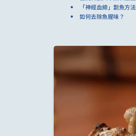
「神經血締」劏魚方法
如何去除魚腥味？