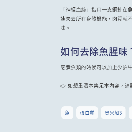
「神經血締」指用一支鋼針在
速失去所有身體機能，肉質就
味。
如何去除魚腥味
烹煮魚類的時候可以加上少許
👉 如想重溫本集足本內容，請
魚
蛋白質
奧米加3